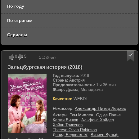
По году
По странам
Сериалы
0
5
0
/ 10 (
5
гол.)
Зальцбургская история (2018)
Год выпуска:
2018
Страна:
Австрия
Продолжительность:
1 ч 36 мин
Жанр:
Драма, Мелодрама
Качество:
WEBDL
Режиссер:
Александр Питер Лерхер
Актеры:
Том Миллен
Од де Палье
Келли Бишоп
Альфонс Хайдер
Хайнц Трикснер
Therese Olivia Robinson
Дэвид Бернелл IV
Вивиен Вульф