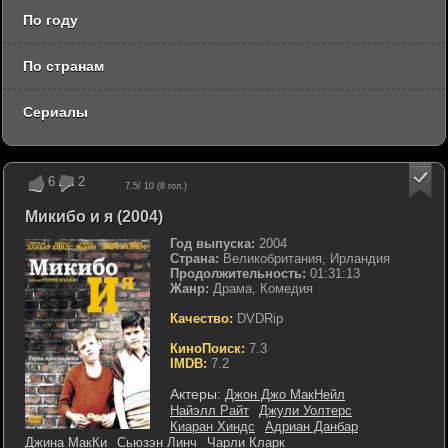
По году
По странам
Сериалы
6
2
7.5
/ 10 (
8
гол.)
Микибо и я (2004)
Год выпуска:
2004
Страна:
Великобритания, Ирландия
Продолжительность:
01:31:13
Жанр:
Драма, Комедия
Качество:
DVDRip
КиноПоиск:
7.3
IMDB:
7.2
Актеры:
Джон Джо МакНейл
Найэлл Райт
Джули Уолтерс
Киаран Хиндс
Адриан Данбар
Джина МакКи
Сьюзэн Линч
Чарли Кларк