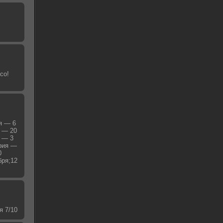
со!
я — 6
я — 20
я — 3
ерия —
0
бря;12
я 7/10