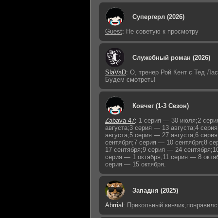
Супергерл (2026)
Guest
:
Не советую к просмотру
Служебный роман (2026)
SlaVaD
:
О, тренер Рой Кент с Тед Лас
Будем смотреть!
Ковчег (1-3 Сезон)
Zabava 47
:
1 серия — 30 июля;2 сери
августа;3 серия — 13 августа;4 сери
августа;5 серия — 27 августа;6 сери
сентября;7 серия — 10 сентября;8 с
17 сентября;9 серия — 24 сентября;1
серия — 1 октября;11 серия — 8 октя
серия — 15 октября.
Западня (2025)
Abrrial
:
Прикольный кинчик,понравилс