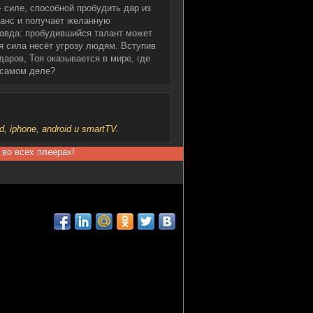
 силе, способной пробудить дар из
шанс и получает желанную
равда: пробудившийся талант может
ья сила несёт угрозу людям. Вступив
даров, Тоя оказывается в мире, где
 самом деле?
iphone, android и smartTV.
 во всех плеерах!