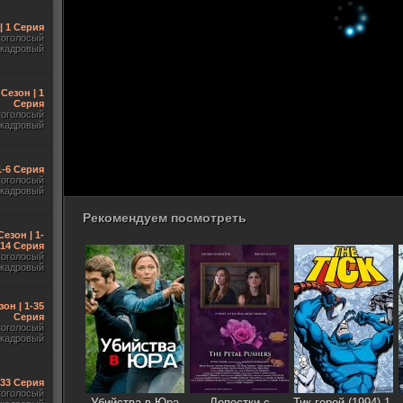
| 1 Серия
гоголосый
акадровый
 Сезон | 1
Серия
гоголосый
акадровый
1-6 Серия
гоголосый
акадровый
Рекомендуем посмотреть
Сезон | 1-
14 Серия
гоголосый
акадровый
зон | 1-35
Серия
гоголосый
акадровый
-33 Серия
гоголосый
Убийства в Юра
Лепестки с
Тик-герой (1994) 1-