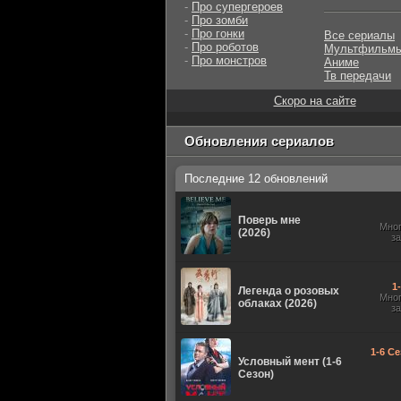
-
Про супергероев
-
Про зомби
-
Про гонки
Все сериалы
-
Про роботов
Мультфильм
-
Про монстров
Аниме
Тв передачи
Скоро на сайте
Обновления сериалов
Последние 12 обновлений
Поверь мне
Мно
(2026)
з
1
Легенда о розовых
Мно
облаках (2026)
з
1-6 Се
Условный мент (1-6
Сезон)