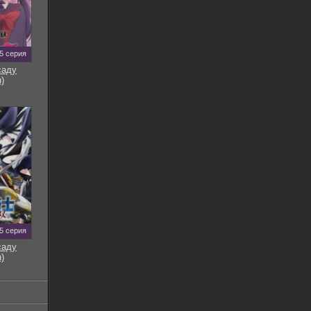
5 серия
саду
)
5 серия
саду
)