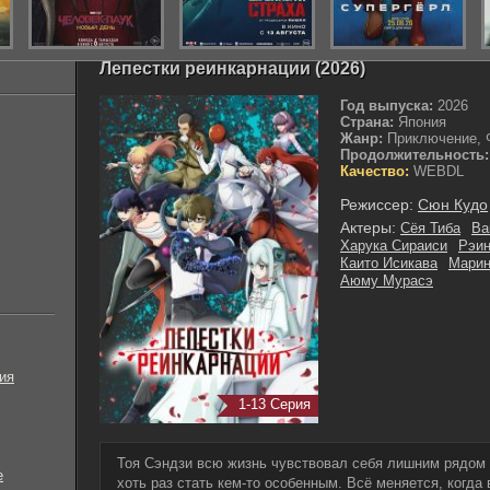
Лепестки реинкарнации (2026)
Год выпуска:
2026
Страна:
Япония
Жанр:
Приключение, Ф
Продолжительность:
Качество:
WEBDL
Режиссер:
Сюн Кудо
Актеры:
Сёя Тиба
Ва
Харука Сираиси
Рэин
Каито Исикава
Марин
Аюму Мурасэ
ия
1-13 Серия
Тоя Сэндзи всю жизнь чувствовал себя лишним рядом
е
хоть раз стать кем-то особенным. Всё меняется, когда 