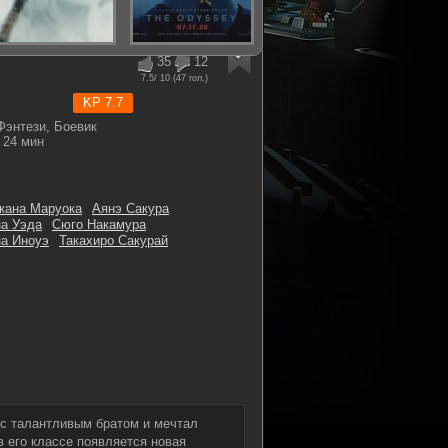
35
12
7.5
/ 10 (
47
гол.)
KP 7.7
энтези, Боевик
24 мин
кана Маруока
Аянэ Сакура
а Уэда
Сюго Накамура
а Иноуэ
Такахиро Сакурай
 с талантливым братом и мечтал
в его классе появляется новая