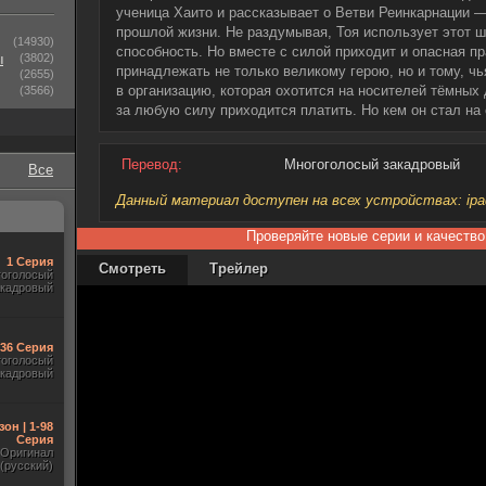
ученица Хаито и рассказывает о Ветви Реинкарнации —
прошлой жизни. Не раздумывая, Тоя использует этот 
(14930)
способность. Но вместе с силой приходит и опасная п
ы
(3802)
принадлежать не только великому герою, но и тому, ч
(2655)
в организацию, которая охотится на носителей тёмных 
(3566)
за любую силу приходится платить. Но кем он стал на
Перевод:
Многоголосый закадровый
Все
Данный материал доступен на всех устройствах: ipad, 
Проверяйте новые серии и качество
1 Серия
Смотреть
Трейлер
гоголосый
акадровый
-36 Серия
гоголосый
акадровый
зон | 1-98
Серия
Оригинал
(русский)