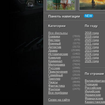
Панель навигации
Категории
По году
Все фильмы
2018 года
Боевики
(7815)
2019 года
Вестерн
(478)
2020 года
Военный
(1171)
2021 года
Детектив
(3172)
2022 года
Драма
(25389)
2023 года
Исторические
(1462)
2024 года
Комедия
(15283)
2025 года
Криминал
(5282)
2026 года
Мелодрама
(7824)
Русские
(2996)
Приключения
(3153)
По странам
Семейный
(2519)
Триллер
(12847)
Великобритан
Ужасы
(8649)
Турецкие
Фантастика
(3524)
Российские
Фэнтези
(2475)
Индийские
Все подборки
Украинские
Французские
Скоро на сайте
Казахстански