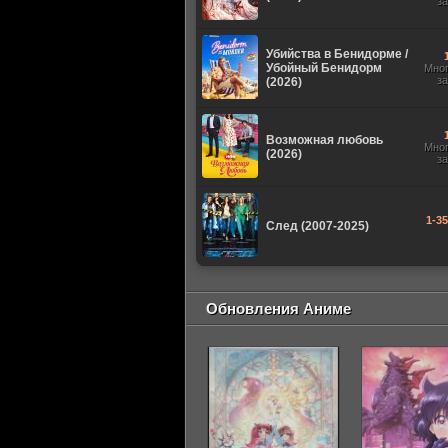
з
Убийства в Бенидорме /
Убойный Бенидорм
Мно
з
(2026)
Возможная любовь
Мно
(2026)
з
1-3
След (2007-2025)
Обновления Аниме