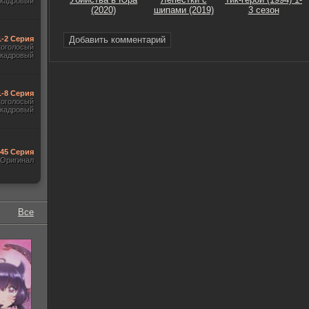
акадровый
(2020)
шипами (2019)
3 сезон
1-2 Серия
Добавить комментарий
гоголосый
акадровый
1-8 Серия
гоголосый
акадровый
545 Серия
Оригинал
Все