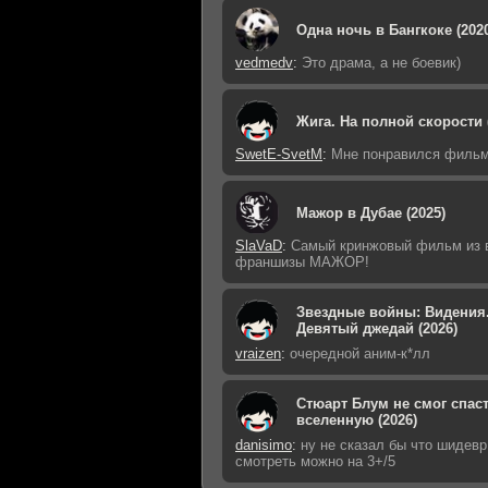
Одна ночь в Бангкоке (202
vedmedv
:
Это драма, а не боевик)
Жига. На полной скорости 
SwetE-SvetM
:
Мне понравился фильм
Мажор в Дубае (2025)
SlaVaD
:
Самый кринжовый фильм из 
франшизы МАЖОР!
Звездные войны: Видения
Девятый джедай (2026)
vraizen
:
очередной аним-к*лл
Стюарт Блум не смог спас
вселенную (2026)
danisimo
:
ну не сказал бы что шидевр 
смотреть можно на 3+/5