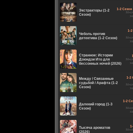
1-2 Сезон 
Экстракторы (1-2
Мно
Сезон)
з
1-2
Чеболь против
детектива (1-2 Сезон)
Мно
з
Странное: Истории
Дзюндзи Ито для
Мно
з
бессонных ночей (2026)
1-2 
Между / Связанные
судьбой / Арафта (1-2
Мно
Сезон)
з
1-2 Се
Далекий город (1-3
Сезон)
Мно
з
1
Тысяча ароматов
Мно
(2026)