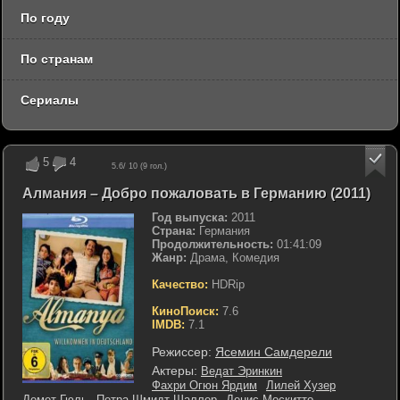
По году
По странам
Сериалы
5
4
5.6
/ 10 (
9
гол.)
Алмания – Добро пожаловать в Германию (2011)
Год выпуска:
2011
Страна:
Германия
Продолжительность:
01:41:09
Жанр:
Драма, Комедия
Качество:
HDRip
КиноПоиск:
7.6
IMDB:
7.1
Режиссер:
Ясемин Самдерели
Актеры:
Ведат Эринкин
Фахри Огюн Ярдим
Лилей Хузер
Демет Гюль
Петра Шмидт-Шаллер
Денис Москитто