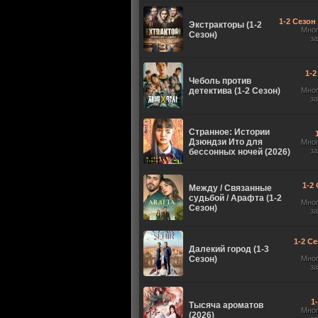
1-2 Сезон 
Экстракторы (1-2
Мно
Сезон)
з
1-2
Чеболь против
детектива (1-2 Сезон)
Мно
з
Странное: Истории
Дзюндзи Ито для
Мно
з
бессонных ночей (2026)
1-2 
Между / Связанные
судьбой / Арафта (1-2
Мно
Сезон)
з
1-2 Се
Далекий город (1-3
Сезон)
Мно
з
1
Тысяча ароматов
Мно
(2026)