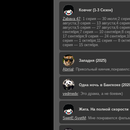
Ковчег (1-3 Сезон)
Zabava 47
:
1 серия — 30 июля;2 сери
августа;3 серия — 13 августа;4 сери
августа;5 серия — 27 августа;6 сери
сентября;7 серия — 10 сентября;8 с
17 сентября;9 серия — 24 сентября;1
серия — 1 октября;11 серия — 8 октя
серия — 15 октября.
Западня (2025)
Abrrial
:
Прикольный кинчик,понравилс
Одна ночь в Бангкоке (202
vedmedv
:
Это драма, а не боевик)
Жига. На полной скорости 
SwetE-SvetM
:
Мне понравился фильм