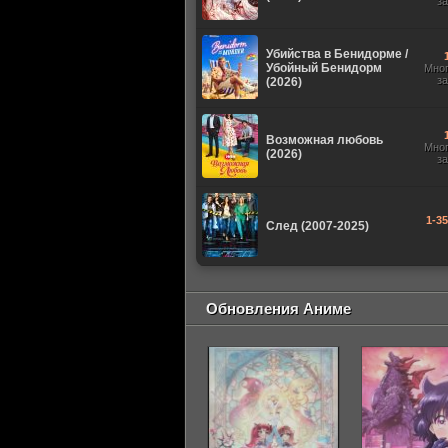
з
Убийства в Бенидорме /
Убойный Бенидорм
Мно
з
(2026)
Возможная любовь
Мно
(2026)
з
1-3
След (2007-2025)
Обновления Аниме