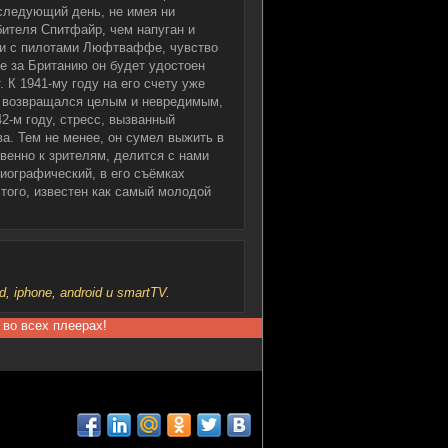
следующий день, не имея ни
бителя Спитфайр, чем напуган и
ки с пилотами Люфтваффе, чувство
ве за Британию он будет удостоен
. К 1941-му году на его счету уже
аз возвращался целым и невредимым,
2-м году, стресс, вызванный
ва. Тем не менее, он сумел выжить в
венно к зрителям, делится с нами
иографический, в его съёмках
ого, известен как самый молодой
iphone, android и smartTV.
 во всех плеерах!