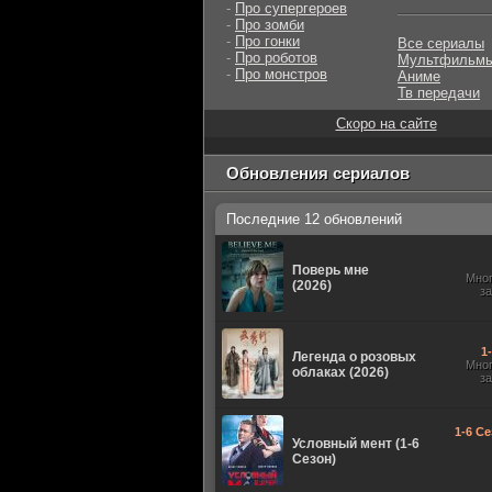
-
Про супергероев
-
Про зомби
-
Про гонки
Все сериалы
-
Про роботов
Мультфильм
-
Про монстров
Аниме
Тв передачи
Скоро на сайте
Обновления сериалов
Последние 12 обновлений
Поверь мне
Мно
(2026)
з
1
Легенда о розовых
Мно
облаках (2026)
з
1-6 Се
Условный мент (1-6
Сезон)