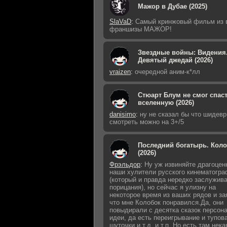
Мажор в Дубае (2025)
SlaVaD
:
Самый кринжовый фильм из 
франшизы МАЖОР!
Звездные войны: Видения
Девятый джедай (2026)
vraizen
:
очередной аним-к*лл
Стюарт Блум не смог спас
вселенную (2026)
danisimo
:
ну не сказал бы что шидевр 
смотреть можно на 3+/5
Последний богатырь. Кол
(2026)
Фрэльдор
:
Ну уж извиняйте драгоцен
наши хулители русского кинематогр
(который и правда нередко заслужив
порицания), но сейчас я улизну на
некоторое время из ваших рядов и за
что мне Колобок понравился.Да, они
повыдирали с десятка сказок персон
идеи, да есть переигрывание и тупов
шуточки и т.д. и т.п. Но есть там нека