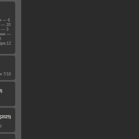
я — 6
я — 20
я — 3
ерия —
0
бря;12
я 7/10
0)
(2025)
!