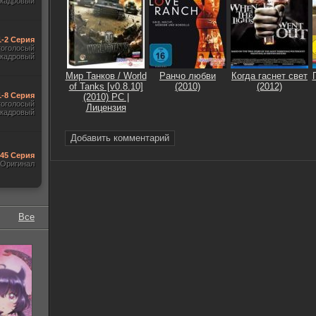
акадровый
1-2 Серия
гоголосый
акадровый
Мир Танков / World
Ранчо любви
Когда гаснет свет
of Tanks [v0.8.10]
(2010)
(2012)
1-8 Серия
(2010) PC |
гоголосый
Лицензия
акадровый
Добавить комментарий
545 Серия
Оригинал
Все