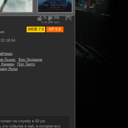
31
266
1
/ 10 (
297
гол.)
IMDB 7.0
KP 5.9
ния
01:18:54
айтман
ри Льюис
Бен Элдридж
 Кинмен
Пол Тинто
чард Уолш
тупает на службу в 92-ую
это событие в паб, в котором все