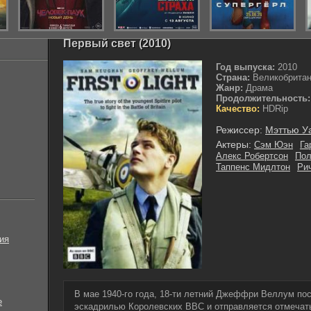
Первый свет (2010)
Год выпуска:
2010
Страна:
Великобрита
Жанр:
Драма
Продолжительность:
Качество:
HDRip
Режиссер:
Мэттью У
Актеры:
Сэм Юэн
Га
Алекс Робертсон
Пол
Таппенс Мидлтон
Ри
ия
В мае 1940-го года, 18-ти летний Джеффри Веллум пос
е
эскадрилью Королевских ВВС и отправляется отмечать 