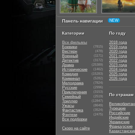
Панель навигации
Категории
По году
Все фильмы
2018 года
Боевики
(7815)
2019 года
Вестерн
(478)
2020 года
Военный
(1171)
2021 года
Детектив
(3172)
2022 года
Драма
(25389)
2023 года
Исторические
(1462)
2024 года
Комедия
(15283)
2025 года
Криминал
(5282)
2026 года
Мелодрама
(7824)
Русские
(2996)
Приключения
(3153)
По странам
Семейный
(2519)
Триллер
(12847)
Великобритан
Ужасы
(8649)
Турецкие
Фантастика
(3524)
Российские
Фэнтези
(2475)
Индийские
Все подборки
Украинские
Французские
Скоро на сайте
Казахстански