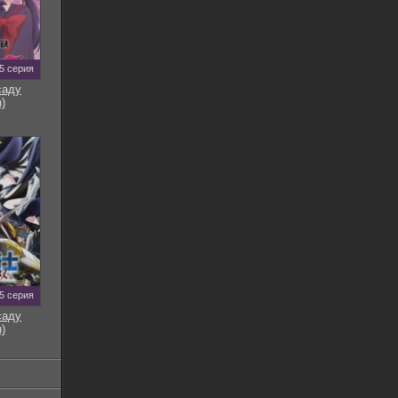
5 серия
саду
)
5 серия
саду
)