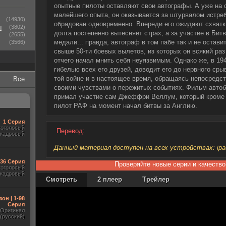
опытные пилоты оставляют свои автографы. А уже на 
малейшего опыта, он оказывается за штурвалом истре
(14930)
обрадован одновременно. Впереди его ожидают схват
ы
(3802)
долга постепенно вытесняет страх, а за участие в Бит
(2655)
медали... правда, автограф в том пабе так и не оставит
(3566)
свыше 50-ти боевых вылетов, из которых он всякий р
отчего начал мнить себя неуязвимым. Однако же, в 194
гибелью всех его друзей, доводит его до нервного сры
той войне и в настоящее время, обращаясь непосредст
Все
своими чувствами о пережитых событиях. Фильм автоб
примал участие сам Джеффри Веллум, который кроме т
пилот РАФ на момент начал битвы за Англию.
1 Серия
гоголосый
Перевод:
акадровый
Данный материал доступен на всех устройствах: ipad, 
-36 Серия
Проверяйте новые серии и качество
гоголосый
акадровый
Смотреть
2 плеер
Трейлер
зон | 1-98
Серия
Оригинал
(русский)