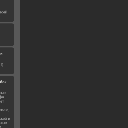
всей
.
ти
!)
обок
ные
афа
ает
явлю,
ажей и
атые
я