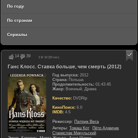
По году
По странам
Сериалы
14
39
2.6
/ 10 (
53
гол.)
Ганс Клосс. Ставка больше, чем смерть (2012)
Год выпуска:
2012
Страна:
Польша
Продолжительность:
01:43:45
Жанр:
Военный, Драма
Качество:
DVDRip
КиноПоиск:
6.0
IMDB:
4.5
Режиссер:
Патрик Вега
Актеры:
Томаш Кот
Пётр Адамчик
Станислав Микульский
Эмиль Каревич
Марта Жмуда
Анна Шарек