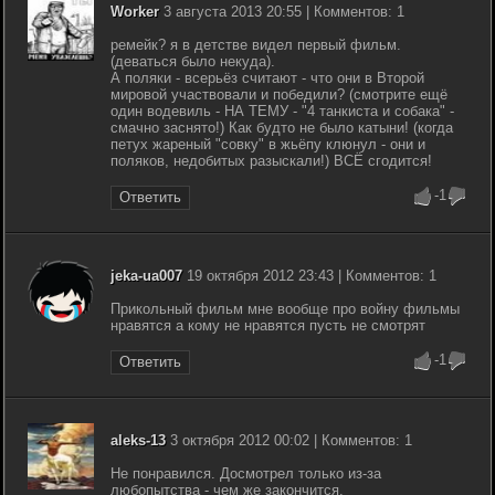
Worker
3 августа 2013 20:55 | Комментов: 1
ремейк? я в детстве видел первый фильм.
(деваться было некуда).
А поляки - всерьёз считают - что они в Второй
мировой участвовали и победили? (смотрите ещё
один водевиль - НА ТЕМУ - "4 танкиста и собака" -
смачно заснято!) Как будто не было катыни! (когда
петух жареный "совку" в жьёпу клюнул - они и
поляков, недобитых разыскали!) ВСЁ сгодится!
-1
Ответить
jeka-ua007
19 октября 2012 23:43 | Комментов: 1
Прикольный фильм мне вообще про войну фильмы
нравятся а кому не нравятся пусть не смотрят
-1
Ответить
aleks-13
3 октября 2012 00:02 | Комментов: 1
Не понравился. Досмотрел только из-за
любопытства - чем же закончится.