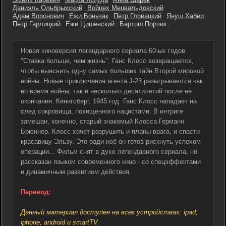
Даниэль Ольбрыхский
Войцех Мецвальдовский
Адам Воронович
Ежи Боньчак
Пётр Гловацкий
Януш Хабёр
Пётр Гарлицкий
Ежи Цишевский
Бартош Порчик
Новая киноверсия легендарного сериала 60-ых годов
"Ставка больше, чем жизнь". Ганс Клосс возвращается,
чтобы выяснить одну самых больших тайн Второй мировой
войны. Новые приключения агента J-23 разыгрываются как
во время войны, так и несколько десятилетий после её
окончания. Кёнигсберг, 1945 год. Ганс Клосс нападает на
след сокровища, похищенного нацистами. В интриге
замешан, конечно, старый знакомый Клосса Германн
Брюннер. Клосс хочет разрушить и планы врага, и спасти
красавицу Эльзу. Это ради неё он готов рискнуть успехом
операции... Фильм снят в духе легендарного сериала, но
рассказан языком современного кино - со спецэффектами
и динамичным развитием действия.
Перевод:
Данный материал доступен на всех устройствах: ipad,
iphone, android и smartTV.