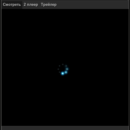
Смотреть
2 плеер
Трейлер