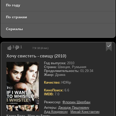
По году
По странам
Сериалы
3
1
7.5
/ 10 (
4
гол.)
Хочу свистеть - свищу (2010)
Год выпуска:
2010
Страна:
Швеция, Румыния
Продолжительность:
01:29:34
Жанр:
Драма
Качество:
HDRip
КиноПоиск:
6.6
IMDB:
7.0
Режиссер:
Флорин Щербан
Актеры:
Джордж Пиштеряну
Ада Кондееску
Михай Константин
Клара Водэ
Марьян Брату