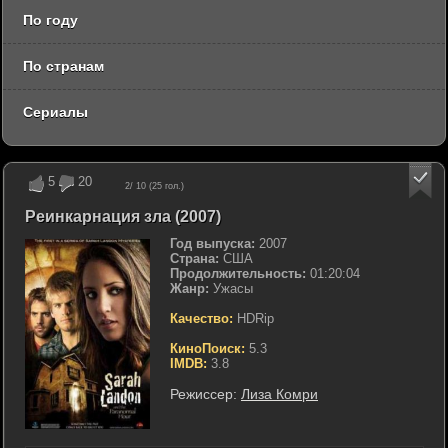
По году
По странам
Сериалы
5
20
2
/ 10 (
25
гол.)
Реинкарнация зла (2007)
Год выпуска:
2007
Страна:
США
Продолжительность:
01:20:04
Жанр:
Ужасы
Качество:
HDRip
КиноПоиск:
5.3
IMDB:
3.8
Режиссер:
Лиза Комри