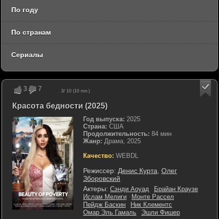
По году
По странам
Сериалы
3
7
3
/ 10 (
10
гол.)
Красота бедности (2025)
Год выпуска:
2025
Страна:
США
Продолжительность:
84 мин
Жанр:
Драма, 2025
Качество:
WEBDL
Режиссер:
Денис Курта
,
Олег
Зборовский
Актеры:
Сэнди Аоуад
Брайан Краузе
Ислам Мелиги
Монте Рассел
Пейдж Баскин
Ник Клементс
Омар Эль Гамаль
Эшли Фишер