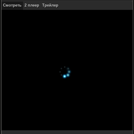
Смотреть
2 плеер
Трейлер