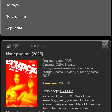
По году
По странам
Сериалы
3
2
6
/ 10 (
5
гол.)
Извержение (2025)
Год выпуска:
2025
Страна:
США, Польша
Продолжительность:
1 ч 11 мин
Жанр:
Драма, Комедия, Мелодрама,
2025
Качество:
WEBDL
Режиссер:
Пит Окс
Актеры:
Charli XCX
Лена Гора
Уилл Мэдден
Джереми О. Харрис
Агата Тшебуховская
Maja Michnacka
Jan Lubaczewski
Jacek Zubiel