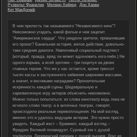
Рузвельт Франклин
Мелвин Хейярд
Дон Харви
Кит МакДонаф
В чем прелесть так называемого “Независимого кино”?
Невозможно угадать, какой фильм и чем зацепит.
“Американское сердце”. Что увидели зрители, провалившие
его прокат? Банальная история, вялое действие, довольно-
таки средние диалоги. Навязчивый социальный подтекст
(который, правда, вряд ли может вдохновить кого-либо.) Ни
одного взрыва, а всей эротики – три поцелуя на двоих
главных героев. Что же у нас остается, кроме трехсот
тысяч кассы и заслуженного забвения широкими массами,
а значит, и весомыми наградами? Пронзительная
искренность каждой сцены. Шедевральную и
харизматичную игру актеров объяснить невозможно.
Можно только попытаться: из слова кинотеатр ведь пока не
исчезло слово театр; а в античных театрах, говорят,
происходили реальные перевоплощения. На мой взгляд,
именно это и удалось ведущим актерам. Это нужно просто
увидеть. Каждый жест – Браммел, каждый взгляд –
Фридрих Великий позавидует. Суровый зэк с душой
трубадура. Деревенский паренек с душой рыцаря. Друг из