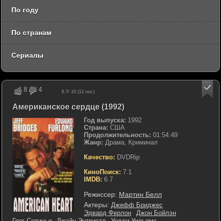
По году
По странам
Сериалы
8
4
6.7
/ 10 (
12
гол.)
Американское сердце (1992)
Год выпуска:
1992
Страна:
США
Продолжительность:
01:54:49
Жанр:
Драма, Криминал
Качество:
DVDRip
КиноПоиск:
7.1
IMDB:
6.7
Режиссер:
Мартин Белл
Актеры:
Джефф Бриджес
Эдвард Ферлон
Джон Бойлэн
Грег Севиньи
Джэйн Энтвистл
Уилли Уильямс