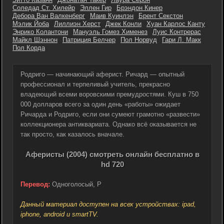
Соледад Ст. Хилейр
Эллен Гир
Брэндон Кинер
Дебора Ван Валкенберг
Маив Куинлэн
Брент Секстон
Мэлик Йоба
Лиллиэн Херст
Джек Конли
Хуан Карлос Канту
Энрико Колантони
Мануэль Гомез Хименез
Луис Контрерас
Майкл Шэннон
Патриция Белчер
Пол Норвуд
Гари Л. Макк
Пол Корда
Родриго — начинающий аферист. Ричард — опытный
профессионал и терпеливый учитель, прекрасно
владеющий всеми воровскими премудростями. Куш в 750
000 долларов всего за один день «работы» ожидает
Ричарда и Родриго, если они сумеют грамотно «развести»
коллекционера антиквариата. Однако всё оказывается не
так просто, как казалось вначале.
Аферисты (2004) смотреть онлайн бесплатно в
hd 720
Перевод:
Одноголосый, P
Данный материал доступен на всех устройствах: ipad,
iphone, android и smartTV.