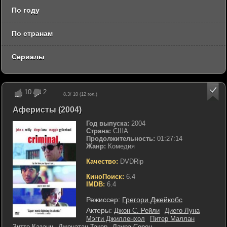
По году
По странам
Сериалы
10
2
8.3
/ 10 (
12
гол.)
Аферисты (2004)
Год выпуска:
2004
Страна:
США
Продолжительность:
01:27:14
Жанр:
Комедия
Качество:
DVDRip
КиноПоиск:
6.4
IMDB:
6.4
Режиссер:
Грегори Джейкобс
Актеры:
Джон С. Рейли
Диего Луна
Мэгги Джилленхол
Питер Маллан
Зитто Казанн
Джонатан Такер
Лаура Серон