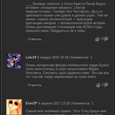
____Вообще, конечно, к Агате Кристи Патер Браун
не имеет отношения никакого :) Автор
первоисточника - Гилберт Кит Честертон. Да и от
оригинала сериал уже давно и далеко ушел. Тем не
менее, сериал великолепный: с присущим
британцам юмором, с великолепной игрой актеров.
Очень достоверная стилизация под 40-50-е годы
прошлого века. Придраться не к чему.
+3
Ответить
Leto19
8 января 2020 18:49 | Комментов: 1
Очень колоритная фигура любопытного падре Браун
легко воплотилась в игре талантливого Марка
Уильямса. Смотреть одно удовольствие. Это как раз
тот случай, когда экранизация не хуже книги.
-1
Ответить
ElenZP
4 апреля 2017 23:18 | Комментов: 1
Самый мой любимый сериал. Этот Отец Браун мне
еще и по книгам нравился, а когда стали снимать