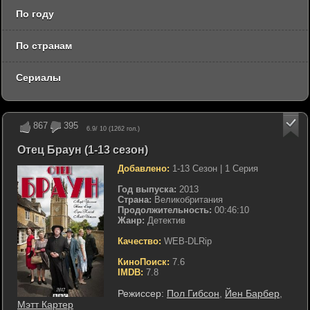
По году
По странам
Сериалы
867
395
6.9
/ 10 (
1262
гол.)
Отец Браун (1-13 сезон)
Добавлено:
1-13 Сезон | 1 Серия
Год выпуска:
2013
Страна:
Великобритания
Продолжительность:
00:46:10
Жанр:
Детектив
Качество:
WEB-DLRip
КиноПоиск:
7.6
IMDB:
7.8
Режиссер:
Пол Гибсон
,
Йен Барбер
,
Мэтт Картер