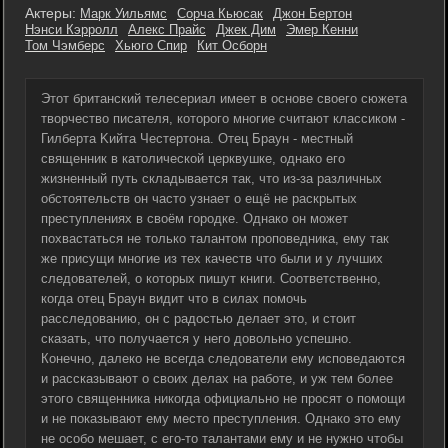
Актеры:
Марк Уильямс
Сорча Кьюсак
Джон Бертон
Нэнси Кэрролл
Алекс Прайс
Джек Дим
Эмер Кенни
Том Чэмберс
Хьюго Спир
Кит Осборн
Этот британский телесериал имеет в основе своего сюжета
творчество писателя, которого многие считают классиком -
Гилбepта Kийта Чecтepтона. Отец Браун - местный
священник в католической церквушке, однако его
жизненный путь складывается так, что из-за различных
обстоятельств он часто узнает о ещё не раскрытых
преступлениях в своём городке. Однако он может
похвастаться не только талантом проповедника, ему так
же присущи многие из тех качеств что были и у лучших
следователей, о которых пишут книги. Соответственно,
когда отец Браун видит что в силах помочь
расследованию, он с радостью делает это, и стоит
сказать, что получается у него довольно успешно.
Конечно, далеко не всегда следователи ему исповедаются
и рассказывают о своих делах на работе, и уж тем более
этого священника никогда официально не просят о помощи
и не показывают ему место преступления. Однако это ему
не особо мешает, с его-то талантами ему и не нужно чтобы