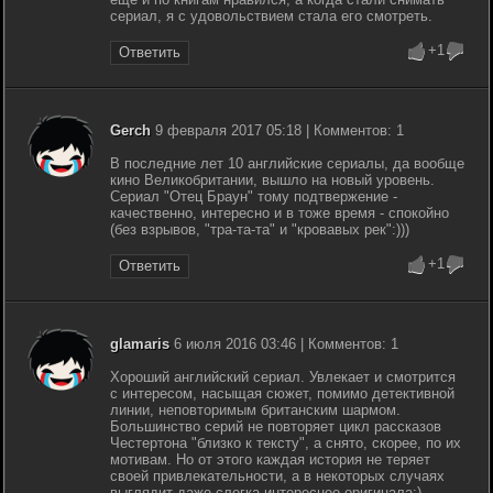
сериал, я с удовольствием стала его смотреть.
+1
Ответить
Gerch
9 февраля 2017 05:18 | Комментов: 1
В последние лет 10 английские сериалы, да вообще
кино Великобритании, вышло на новый уровень.
Сериал "Отец Браун" тому подтвержение -
качественно, интересно и в тоже время - спокойно
(без взрывов, "тра-та-та" и "кровавых рек":)))
+1
Ответить
glamaris
6 июля 2016 03:46 | Комментов: 1
Хороший английский сериал. Увлекает и смотрится
с интересом, насыщая сюжет, помимо детективной
линии, неповторимым британским шармом.
Большинство серий не повторяет цикл рассказов
Честертона "близко к тексту", а снято, скорее, по их
мотивам. Но от этого каждая история не теряет
своей привлекательности, а в некоторых случаях
выглядит даже слегка интереснее оригинала:)