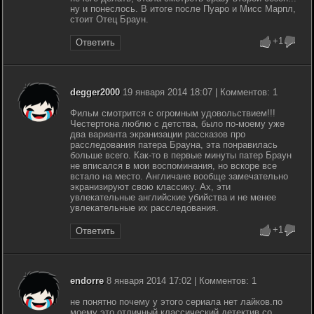
ну и понеслось. В итоге после Пуаро и Мисс Марпл,
стоит Отец Браун.
+1
Ответить
degger2000
19 января 2014 18:07 | Комментов: 1
Фильм смотрится с огромным удовольствием!!!
Честертона люблю с детства, было по-моему уже
два варианта экранизации рассказов про
расследования патера Брауна, эта понравилась
больше всего. Как-то в первые минуты патер Браун
не вписался в мои воспоминания, но вскоре все
встало на место. Англичане вообще замечательно
экранизируют свою классику. Ах, эти
увлекательные английские убийства и не менее
увлекательные их расследования.
+1
Ответить
endorre
8 января 2014 17:02 | Комментов: 1
не понятно почему у этого сериала нет лайков.по
моему это отличный классический детектив со