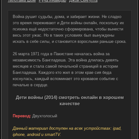
Тилотама Шом
Руча Инамдар
Джой Сенгупта
Война рушит судьбы, дома, и забирает жизни. Не сладко
это время переживают и Дети войны онлайн, поскольку их
психика ещё недостаточно сформирована, чтобы вынести
весь этот ужас. Но в таких условиях был вынуждены
искать в себе силы, и становится взрослыми раньше срока.
26 марта 1971 года в Пакистане началась война за
независимость Бангладеша. Эта война длилась девять
месяцев и стала самой печальной страницей в истории
Бангладеша. Каждого кто жил в этом крае сия беда
коснулась, каждый вспоминает это кровавое событие с
печалью в сердце.
Дети войны (2014) смотреть онлайн в хорошем
качестве
Перевод:
Двухголосый
Данный материал доступен на всех устройствах: ipad,
iphone, android и smartTV.