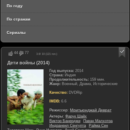
По году
По странам
Сериалы
44
77
3.6
/ 10 (
121
гол.)
Дети войны (2014)
Год выпуска:
2014
Страна:
Индия
Продолжительность:
159 мин.
Жанр:
Военный, Драма, Исторические
Качество:
DVDRip
IMDB:
6.6
Режиссер:
Мритьюнджай Деврат
Актеры:
Фарук Шайх
Виктор Банерджи
Паван Малхотра
Индранеил Сенгупта
Райма Сен