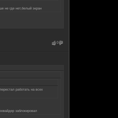
ше не где нет,белый экран
0
перестал работать на всех
ровайдер заблокировал