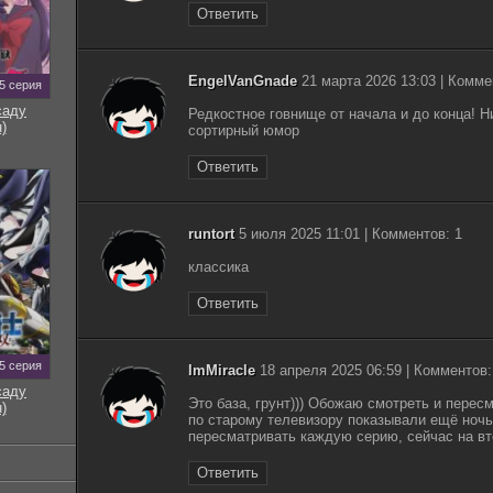
Ответить
EngelVanGnade
21 марта 2026 13:03 | Комме
5 серия
саду
Редкостное говнище от начала и до конца! Н
)
сортирный юмор
Ответить
runtort
5 июля 2025 11:01 | Комментов: 1
классика
Ответить
5 серия
ImMiracle
18 апреля 2025 06:59 | Комментов:
саду
Это база, грунт))) Обожаю смотреть и пере
)
по старому телевизору показывали ещё ночь
пересматривать каждую серию, сейчас на вт
Ответить