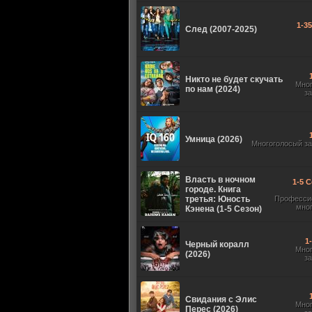
1-3
След (2007-2025)
Никто не будет скучать
Мно
по нам (2024)
з
Умница (2026)
Многоголосый з
Власть в ночном
1-5 С
городе. Книга
третья: Юность
Професси
мно
Кэнена (1-5 Сезон)
1
Черный коралл
Мно
(2026)
з
Свидания с Элис
Мно
Перес (2026)