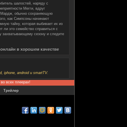
юбитель шалостей, наряду с
неприятности Мегги, вдруг
же Мардж, обычно сохраняющую
ого, как Симпсоны начинают
мную тайну, которая выбивает их из
т ли это семейство справиться с
му захватывающему сезону и следите
 онлайн в хорошем качестве
iphone, android и smartTV.
 во всех плеерах!
Трейлер