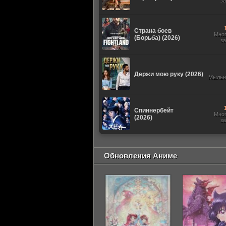
з
Страна боев
Мно
(Борьба) (2026)
з
Держи мою руку (2026)
Мыльн
Спиннербейт
Мно
(2026)
з
Обновления Аниме