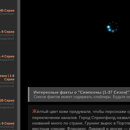
545 Серия
Оригинал
1-8 Серия
гоголосый
акадровый
1-4 Серия
акадровый
езон | 1-8
Серия
ональный
гоголосый
Интересные факты о "Симпсоны (1-37 Сезон)"
Список фактов может содержать спойлеры. Будьте о
-26 Серия
гоголосый
акадровый
Ж
ёлтый цвет кожи придумали, чтобы персонажи с
переключении каналов. Город Спрингфилд назва
названий много по стране; Грунинг вырос в Портл
1-9 Серия
гоголосый
местным улицам: Фландерс, Лавджой и другие — 