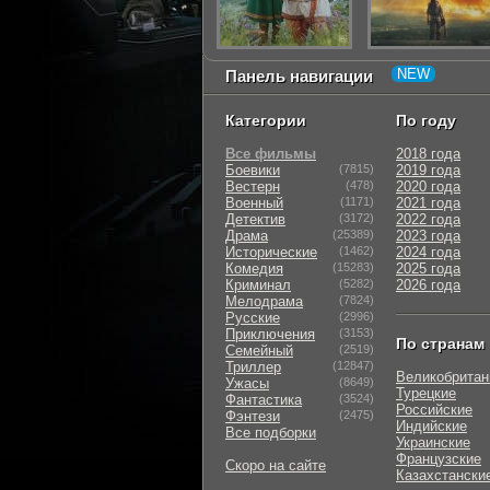
Панель навигации
Категории
По году
Все фильмы
2018 года
Боевики
(7815)
2019 года
Вестерн
(478)
2020 года
Военный
(1171)
2021 года
Детектив
(3172)
2022 года
Драма
(25389)
2023 года
Исторические
(1462)
2024 года
Комедия
(15283)
2025 года
Криминал
(5282)
2026 года
Мелодрама
(7824)
Русские
(2996)
Приключения
(3153)
По странам
Семейный
(2519)
Триллер
(12847)
Великобритан
Ужасы
(8649)
Турецкие
Фантастика
(3524)
Российские
Фэнтези
(2475)
Индийские
Все подборки
Украинские
Французские
Скоро на сайте
Казахстански