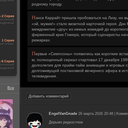
акадровый
родному городу.
1-2 Серия
Н
энси Каррайт пришла пробоваться на Лизу, но 
гоголосый
акадровый
«эй, мужик!» стало визитной карточкой героя. Дэн
междометие «доу» из немых комедий до короткого
фирменный крик Гомера, который сценаристы нач
ремарках.
1 Серия
ые оперы
П
ервые «Симпсоны» появились как короткие встав
м; полноценный сериал стартовал 17 декабря 198
1-6 Серия
гоголосый
долголетия для прайм-тайм анимации и игровых с
акадровый
долгоживущей постановкой вечернего эфира в ис
телевидения.
Все
Добавить комментарий
EngelVanGnade
26 марта 2026 20:48 | Комме
Дерьмо редкостное