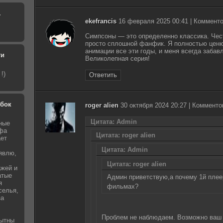
.
ekefrancis
16 февраля 2025 00:41 | Комменто
Симпсоны — это определенно классика. Чес
просто сплошной фанфик. Я полностью ценю 
анимации все эти годы, и меня всегда заба
ти
Великолепная серия!
!)
Ответить
обок
roger alien
30 октября 2024 20:27 | Комменто
Цитата: Admin
ные
афа
Цитата: roger alien
ает
Цитата: Admin
явлю,
Цитата: roger alien
ажей и
атые
Админ приветствую,а почему 1й плее
я
фильмах?
селья,
за
Проблем не наблюдаем. Возможно ваш 
бытны