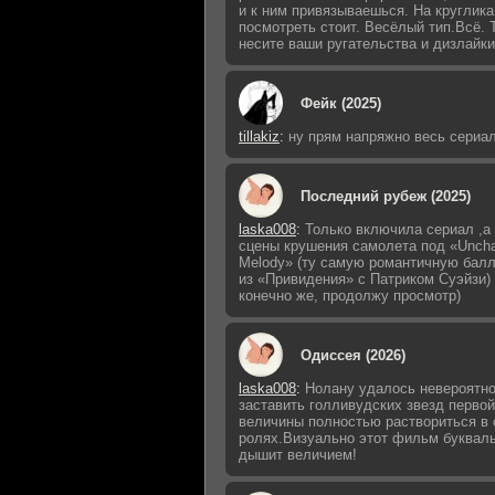
и к ним привязываешься. На круглика
посмотреть стоит. Весёлый тип.Всё. 
несите ваши ругательства и дизлайки)
Фейк (2025)
tillakiz
:
ну прям напряжно весь сериал
Последний рубеж (2025)
laska008
:
Только включила сериал ,а 
сцены крушения самолета под «Uncha
Melody» (ту самую романтичную бал
из «Привидения» с Патриком Суэйзи) 
конечно же, продолжу просмотр)
Одиссея (2026)
laska008
:
Нолану удалось невероятно
заставить голливудских звезд первой
величины полностью раствориться в 
ролях.Визуально этот фильм буквал
дышит величием!