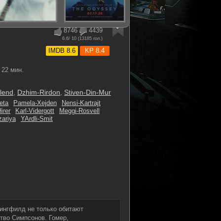
8746
4439
6.6
/ 10 (
13185
гол.)
IMDB 8.6
KP 8.4
22 мин.
lend
,
Dzhim-Rirdon
,
Stiven-Din-Mur
eta
Pamela-Xejden
Nensi-Kartrajt
irer
Karl-Vidergott
Meggi-Rosvell
ariya
YArdli-Smit
рингфилд не только обитают
тво Симпсонов. Гомер,