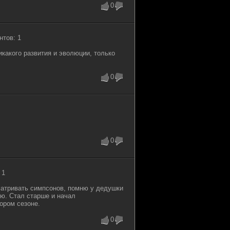
0
нтов: 1
икакого развития и эволюции, только
0
0
 1
сматривать симпсонов, помню у дедушки
ю. Стал старше и начал
ором сезоне.
0