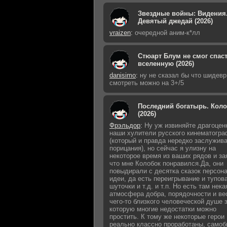
Звездные войны: Видения
Девятый джедай (2026)
vraizen
:
очередной аним-к*лл
Стюарт Блум не смог спас
вселенную (2026)
danisimo
:
ну не сказал бы что шидевр 
смотреть можно на 3+/5
Последний богатырь. Кол
(2026)
Фрэльдор
:
Ну уж извиняйте драгоцен
наши хулители русского кинематогр
(который и правда нередко заслужив
порицания), но сейчас я улизну на
некоторое время из ваших рядов и за
что мне Колобок понравился.Да, они
повыдирали с десятка сказок персон
идеи, да есть переигрывание и тупов
шуточки и т.д. и т.п. Но есть там нека
атмосфера добра, порядочности и ве
чего-то близкого человеческой душе 
которую многие недостатки можно
простить. К тому же некоторые герои
реально классно проработаны, само