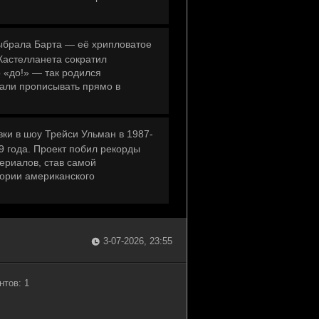
выбрала Барта — её хрипловатое
 Кастелланета сократил
 «до!» — так родился
али прописывать прямо в
ки в шоу Трейси Ульман в 1987-
9 года. Проект побил рекорды
ериалов, став самой
тории американского
3-07-2026, 23:55
нтов: 1