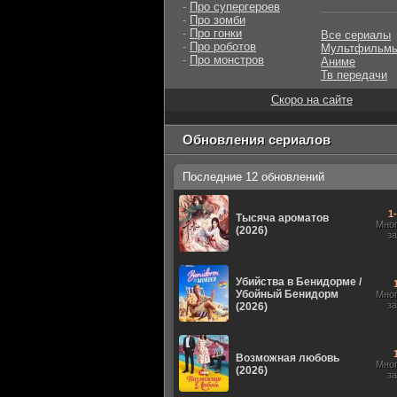
-
Про супергероев
-
Про зомби
-
Про гонки
Все сериалы
-
Про роботов
Мультфильм
-
Про монстров
Аниме
Тв передачи
Скоро на сайте
Обновления сериалов
Последние 12 обновлений
1
Тысяча ароматов
Мно
(2026)
з
Убийства в Бенидорме /
Убойный Бенидорм
Мно
з
(2026)
Возможная любовь
Мно
(2026)
з