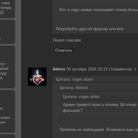
 тоже
Теперь
Вот в пару аниме показывает плеер,боль
))
Попробуйте другой браузер или впн
.
Понял спасибо
Ответить
тут
ined
Admin
30 октября 2024 20:23 | Комментов: 1
ладу
я,
Цитата: roger alien
Цитата: Admin
Цитата: roger alien
Админ приветствую,а почему 1й плеер 
е:
фильмах?
своих
ьно
Проблем не наблюдаем. Возможно ваш п