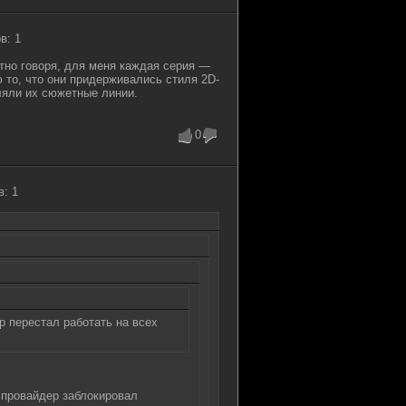
в: 1
тно говоря, для меня каждая серия —
то, что они придерживались стиля 2D-
вляли их сюжетные линии.
0
в: 1
р перестал работать на всех
провайдер заблокировал