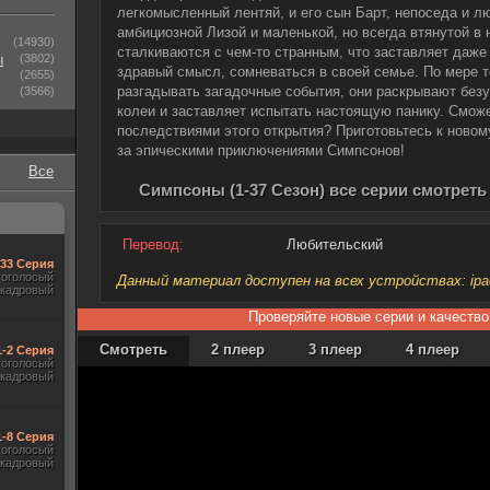
легкомысленный лентяй, и его сын Барт, непоседа и л
амбициозной Лизой и маленькой, но всегда втянутой в 
(14930)
сталкиваются с чем-то странным, что заставляет да
ы
(3802)
здравый смысл, сомневаться в своей семье. По мере т
(2655)
разгадывать загадочные события, они раскрывают безу
(3566)
колеи и заставляет испытать настоящую панику. Сможе
последствиями этого открытия? Приготовьтесь к ново
за эпическими приключениями Симпсонов!
Все
Симпсоны (1-37 Сезон) все серии смотреть
Перевод:
Любительский
-33 Серия
гоголосый
Данный материал доступен на всех устройствах: ipad, 
акадровый
Проверяйте новые серии и качество
Смотреть
2 плеер
3 плеер
4 плеер
1-2 Серия
гоголосый
акадровый
1-8 Серия
гоголосый
акадровый