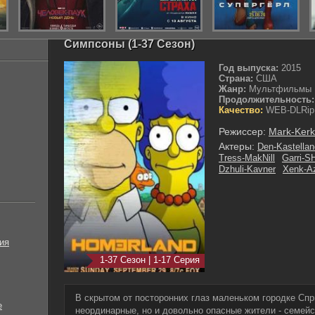
Симпсоны (1-37 Сезон)
Год выпуска:
2015
Страна:
США
Жанр:
Мультфильмы
Продолжительность:
Качество:
WEB-DLRip
Режиссер:
Mark-Kerk
Актеры:
Den-Kastellan
Tress-MakNill
Garri-SH
Dzhuli-Kavner
Xenk-Az
ия
1-37 Сезон | 1-17 Серия
В скрытом от посторонних глаз маленьком городке Сп
е
неординарные, но и довольно опасные жители - семейс