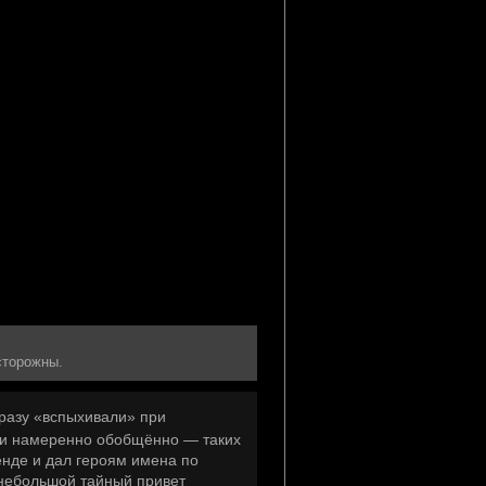
сторожны.
разу «вспыхивали» при
ли намеренно обобщённо — таких
енде и дал героям имена по
небольшой тайный привет