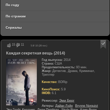
По году
По странам
Сериалы
15
11
5.8
/ 10 (
26
гол.)
Каждая секретная вещь (2014)
Год выпуска:
2014
Страна:
США
Продолжительность:
93 мин.
Жанр:
Детектив, Драма, Криминал,
Триллер
Качество:
BDRip
КиноПоиск:
5.9
IMDB:
6.1
Режиссер:
Эми Берг
Актеры:
Дайан Лэйн
Brynne Norquist
Эва Грэйс Келлнер
Лили Пилблад
Skyla Rose
Клер Фоли