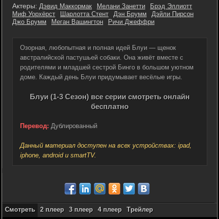
Актеры:
Дэвид Маккормак
Мелани Занетти
Брэд Эллиотт
Миф Уорхёрст
Шарлотта Стент
Дэн Брумм
Дэйли Пирсон
Джо Брумм
Меган Вашингтон
Ричи Джеффри
Озорная, любопытная и полная идей Блуи — щенок
австралийской пастушьей собаки. Она живёт вместе с
родителями и младшей сестрой Бинго в большом уютном
доме. Каждый день Блуи придумывает весёлые игры.
Блуи (1-3 Сезон) все серии смотреть онлайн
бесплатно
Перевод:
Дублированный
Данный материал доступен на всех устройствах: ipad,
iphone, android и smartTV.
Смотреть
2 плеер
3 плеер
4 плеер
Трейлер