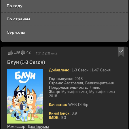
По году
По странам
Сериалы
109
42
7.2
/ 10 (
151
гол.)
Блуи (1-3 Сезон)
Добавлено:
1-3 Сезон | 1-47 Серия
Год выпуска:
2018
Страна:
Австралия, Великобритания
Продолжительность:
7 мин.
Жанр:
Мультфильмы, Мультфильмы
2018
Качество:
WEB-DLRip
КиноПоиск:
8.9
IMDB:
9.3
Режиссер:
Джо Брумм