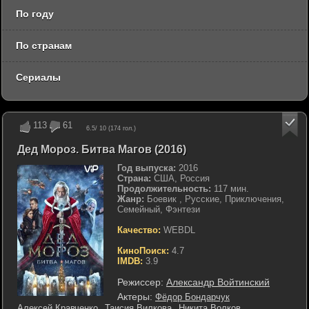
По году
По странам
Сериалы
113
61
6.5
/ 10 (
174
гол.)
Дед Мороз. Битва Магов (2016)
Год выпуска:
2016
Страна:
США, Россия
Продолжительность:
117 мин.
Жанр:
Боевик , Русские, Приключения,
Семейный, Фэнтези
Качество:
WEBDL
КиноПоиск:
4.7
IMDB:
3.9
Режиссер:
Александр Войтинский
Актеры:
Фёдор Бондарчук
Алексей Кравченко
Таисия Вилкова
Никита Волков