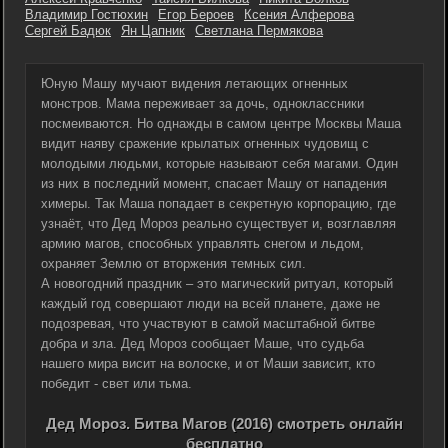
Владимир Гостюхин
Егор Бероев
Ксения Алферова
Сергей Бадюк
Ян Цапник
Светлана Пермякова
Юную Машу мучают видения летающих огненных
монстров. Мама переживает за дочь, одноклассники
посмеиваются. Но однажды в самом центре Москвы Маша
видит наяву сражение крылатых огненных чудовищ с
молодыми людьми, которые называют себя магами. Один
из них в последний момент, спасает Машу от нападения
химеры. Так Маша попадает в секретную корпорацию, где
узнаёт, что Дед Мороз реально существует и, возглавляя
армию магов, способных управлять снегом и льдом,
охраняет Землю от вторжения темных сил.
А новогодний праздник – это магический ритуал, который
каждый год совершают люди на всей планете, даже не
подозревая, что участвуют в самой масштабной битве
добра и зла. Дед Мороз сообщает Маше, что судьба
нашего мира висит на волоске, и от Маши зависит, кто
победит - свет или тьма.
Дед Мороз. Битва Магов (2016) смотреть онлайн
бесплатно