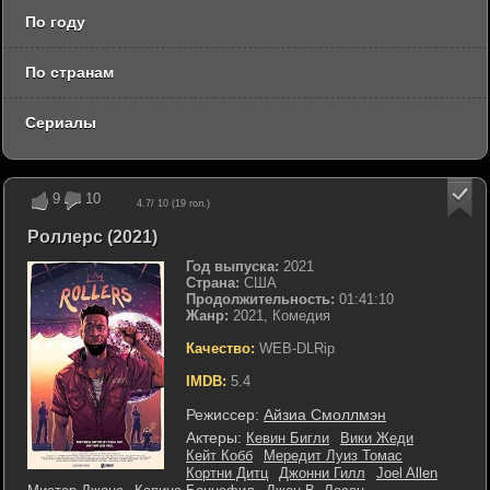
По году
По странам
Сериалы
9
10
4.7
/ 10 (
19
гол.)
Роллерс (2021)
Год выпуска:
2021
Страна:
США
Продолжительность:
01:41:10
Жанр:
2021, Комедия
Качество:
WEB-DLRip
IMDB:
5.4
Режиссер:
Айзиа Смоллмэн
Актеры:
Кевин Бигли
Вики Жеди
Кейт Кобб
Мередит Луиз Томас
Кортни Дитц
Джонни Гилл
Joel Allen