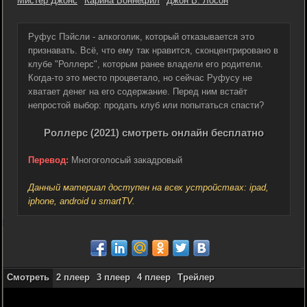
Мистер Джонс
Карина Боннефил
Джон В. Лосон
Руфус Пэйсли - алкоголик, который отказывается это
признавать. Всё, что ему так нравится, сконцентрировано в
клубе "Роллерс", которым ранее владели его родители.
Когда-то это место процветало, но сейчас Руфусу не
хватает денег на его содержание. Перед ним встаёт
непростой выбор: продать клуб или попытаться спасти?
Роллерс (2021) смотреть онлайн бесплатно
Перевод:
Многоголосый закадровый
Данный материал доступен на всех устройствах: ipad,
iphone, android и smartTV.
Смотреть
2 плеер
3 плеер
4 плеер
Трейлер