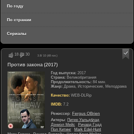
По году
По странам
Сериалы
18
30
3.8
/ 10 (
48
гол.)
Против закона (2017)
Год выпуска:
2017
Страна:
Великобритания
Продолжительность:
84 мин.
Жанр:
Драма, Исторические, Мелодрама
Качество:
WEB-DLRip
IMDB:
7.2
Режиссер:
Fergus OBrien
Актеры:
Питер Уальдблад
Дэниэл Мейс
Ричард Гэдд
Пол Китинг
Mark Edel-Hunt