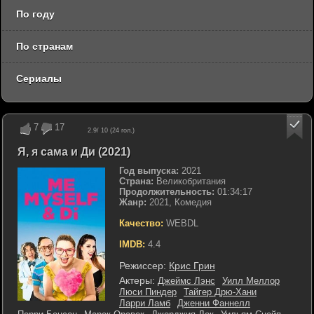
По году
По странам
Сериалы
7
17
2.9
/ 10 (
24
гол.)
Я, я сама и Ди (2021)
Год выпуска:
2021
Страна:
Великобритания
Продолжительность:
01:34:17
Жанр:
2021, Комедия
Качество:
WEBDL
IMDB:
4.4
Режиссер:
Крис Грин
Актеры:
Джеймс Лэнс
Уилл Меллор
Люси Пиндер
Тайгер Дрю-Хани
Ларри Ламб
Дженни Фаннелл