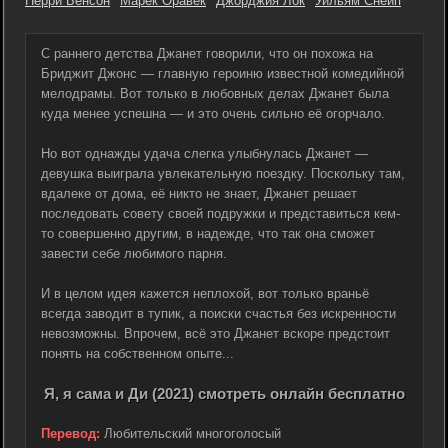
Перри Бенсон
Марек Оравек
Джорджия Лок
Уильям Снейп
С раннего детства Джанет говорили, что он похожа на
Бриджит Джонс — главную героиню известной комедийной
мелодрамы. Вот только в любовных делах Джанет была
куда менее успешна — и это очень сильно её огорчало.
Но вот однажды удача слегка улыбнулась Джанет —
девушка выиграла увлекательную поездку. Поскольку там,
вдалеке от дома, её никто не знает, Джанет решает
последовать совету своей подружки и представиться кем-
то совершенно другим, в надежде, что так она сможет
завести себе любимого парня.
И в целом идея кажется неплохой, вот только враньё
всегда заводит в тупик, а поиски счастья без искренности
невозможны. Впрочем, всё это Джанет вскоре предстоит
понять на собственном опыте...
Я, я сама и Ди (2021) смотреть онлайн бесплатно
Перевод:
Любительский многоголосый