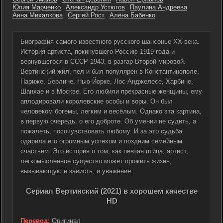
Юлия Марченко
Александр Устюгов
Паулина Андреева
Анна Михалкова
Сергей Рост
Алёна Бабенко
Биография самого известного русского шансонье ХХ века.
История артиста, покинувшего Россию 1919 года и
вернувшегося в СССР 1943, в разгар Второй мировой.
Вертинский жил, пел и был популярен в Константинополе,
Париже, Берлине, Нью-Йорке, Лос-Анджелесе, Харбине,
Шанхае и в Москве. Его любили прекрасные женщины, ему
аплодировали королевские особы и воры. Он был
человеком богемы, легким и весёлым. Однако эта картина,
в первую очередь, о его доброте. Об умении не судить, а
пожалеть, посочувствовать любому. И за это судьба
одарила его огромным успехом и поздним семейным
счастьем. Это история о том, как певчая птица, артист,
легкомысленное существо может прожить жизнь,
вызывающую и зависть, и уважение.
Сериал Вертинский (2021) в хорошем качестве
HD
Перевод:
Оригинал