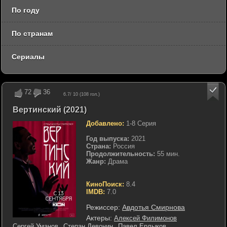
По году
По странам
Сериалы
72
36
6.7
/ 10 (
108
гол.)
Вертинский (2021)
Добавлено:
1-8 Серия
Год выпуска:
2021
Страна:
Россия
Продолжительность:
55 мин.
Жанр:
Драма
КиноПоиск:
8.4
IMDB:
7.0
Режиссер:
Авдотья Смирнова
Актеры:
Алексей Филимонов
Сергей Уманов
Степан Девонин
Павел Ерлыков