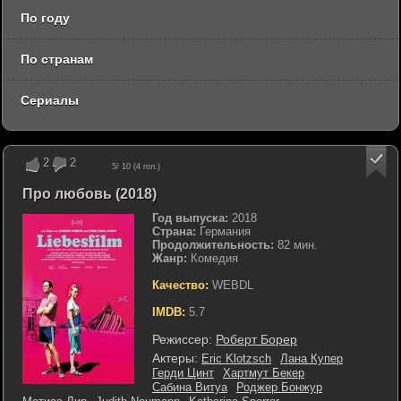
По году
По странам
Сериалы
2
2
5
/ 10 (
4
гол.)
Про любовь (2018)
Год выпуска:
2018
Страна:
Германия
Продолжительность:
82 мин.
Жанр:
Комедия
Качество:
WEBDL
IMDB:
5.7
Режиссер:
Роберт Борер
Актеры:
Eric Klotzsch
Лана Купер
Герди Цинт
Хартмут Бекер
Сабина Витуа
Роджер Бонжур