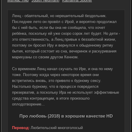
Матиас Лир
Judith Neumann
Katharina Sporrer
Ленц - обаятельный, но нерешительный бездельник.
Последнее лето он провёл с Ирой, и вероятно продолжал
бы с ней быть, если бы она не сообщила, что хочет
ребёнка, поскольку ей уже скоро сорок лет будет. Но дети -
это ответственность, а Ленц привык к беззаботной жизни,
поэтому он бросил Иру и вернулся к обыденному ритму
бытия, который состоит из сна, вечеринок и раскуривания
марихуаны со своим другом Кенном.
Со временем Ленц начал скучать по Ире, и она по нему
тоже. Поэтому когда через некоторое время они
встретились вновь, это привело к бурному сексу.
Настолько бурному, что в процессе повредился
презерватив, а поскольку Ира не использует эффективные
средства контрацепции, в итоге произошло
оплодотворение...
Про любовь (2018) в хорошем качестве HD
Перевод:
Любительский многоголосый