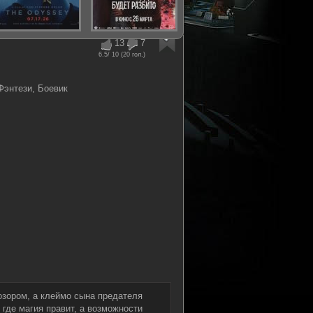
13
7
6.5
/ 10 (
20
гол.)
энтези, Боевик
озором, а клеймо сына предателя
 где магия правит, а возможности