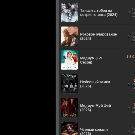
1
Танцуя с тобой на
Мно
острие клинка (2024)
з
1
Роковое очарование
Мно
(2024)
з
1-5 С
Медиум (1-5
Сезон)
Небесный замок
Мно
(2026)
з
Медиум Муй Фей
Мно
(2026)
з
1
Черный коралл
Мно
(2026)