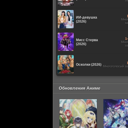
з
ИИ-девушка
Мно
(2026)
з
1
Мисс Стерва
Мно
(2026)
з
Осколки (2026)
Многоголосый з
Обновления Аниме