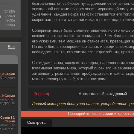
безграничны, он выбирает путь, далекий от отчаяния. 
уникальной системе просветления, черпающей силу из
(14930)
удивление, каждая искра зависти становится его топли
ы
(3802)
скоростью постигать навыки и мастерство, недостижим
(2655)
(3566)
Соперники могут быть сильнее, опытнее, но это лишь 
важнее всего заставить их завидовать. Чем больше п
его успехами, тем мощнее он становится, превращая з
На поле боя, в тренировочных залах и среди высоком
Все
наблюдает, как те, кто считал его недостойным, призн
С каждым шагом, каждым взглядом, наполненным завис
взламывая законы мира, который обрёк его на забвение
затаённая угроза начинает пробуждаться, и тайна, скр
-10 Серия
Оригинал
может перевернуть всё, что он построил.
Перевод:
Многоголосый закадровый
1-9 Серия
гоголосый
акадровый
Данный материал доступен на всех устройствах: ipad, 
Проверяйте новые серии и качество
 Сезон | 1
Серия
Смотреть
гоголосый
акадровый