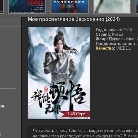
Мое просветление бесконечно (2024)
Год выпуска:
2024
Страна:
Китай
Жанр:
Приключение, Ф
Продолжительность:
Качество:
WEBDL
ия
1-46 Серия
Что делать юному Сяо Юню, когда его имя омрачено п
е
человечества преследует его на каждом шагу? В мире,