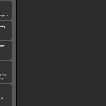
отреть
рону
рит
 явно
ка.
ЕД