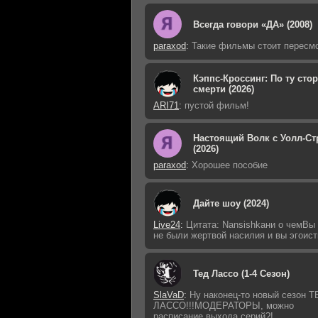
Всегда говори «ДА» (2008)
paraxod
:
Такие фильмы стоит пересм
Кэппс-Кроссинг: По ту сто
смерти (2026)
ARI71
:
пустой фильм!
Настоящий Волк с Уолл-Ст
(2026)
paraxod
:
Хорошее пособие
Дайте шоу (2024)
Live24
:
Цитата: Nansishkaни о чемВы
не были жертвой насилия и вы эгоист
Тед Лассо (1-4 Сезон)
SlaVaD
:
Ну наконец-то новый сезон Т
ЛАССО!!!МОДЕРАТОРЫ, можно
расписание выхода серий?!