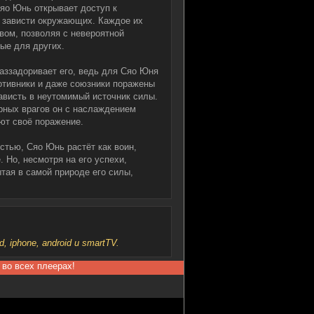
Сяо Юнь открывает доступ к
 зависти окружающих. Каждое их
вом, позволяя с невероятной
ые для других.
раззадоривает его, ведь для Сяо Юня
ротивники и даже союзники поражены
ависть в неутомимый источник силы.
ерных врагов он с наслаждением
ают своё поражение.
тью, Сяо Юнь растёт как воин,
. Но, несмотря на его успехи,
ытая в самой природе его силы,
iphone, android и smartTV.
 во всех плеерах!