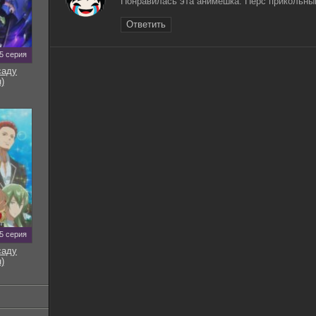
Понравилась эта анимешка. Перс прикольный
Ответить
5 серия
саду
)
5 серия
саду
)