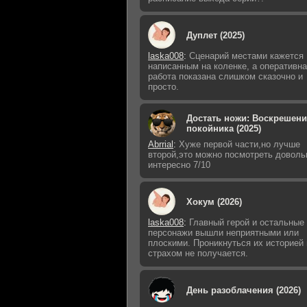
Дуплет (2025)
laska008
:
Сценарий местами кажется
написанным на коленке, а оперативн
работа показана слишком сказочно и
просто.
Достать ножи: Воскрешени
покойника (2025)
Abrrial
:
Хуже первой части,но лучше
второй,это можно посмотреть доволь
интересно 7/10
Хокум (2026)
laska008
:
Главный герой и остальные
персонажи вышли неприятными или
плоскими. Проникнуться их историей 
страхом не получается.
День разоблачения (2026)