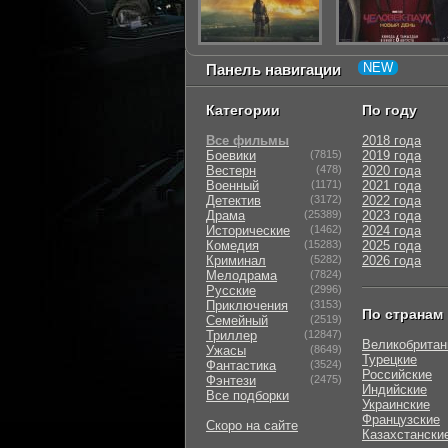
Панель навигации
Категории
По году
Все фильмы
2018 года
Боевики
(7815)
2019 года
Вестерн
(478)
2020 года
Военный
(1171)
2021 года
Детектив
(3172)
2022 года
Драма
(25389)
2023 года
Исторические
(1462)
2024 года
Комедия
(15283)
2025 года
Криминал
(5282)
2026 года
Мелодрама
(7824)
Русские
(2996)
Приключения
(3153)
По странам
Семейный
(2519)
Триллер
(12847)
Великобритан
Ужасы
(8649)
Турецкие
Фантастика
(3524)
Российские
Фэнтези
(2475)
Индийские
Все подборки
Украинские
Французские
Скоро на сайте
Казахстански