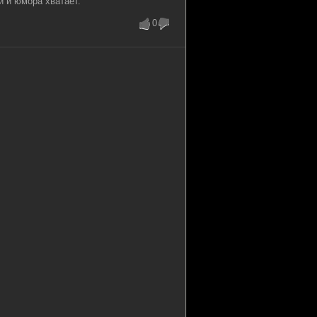
 и юмора хватает.
0