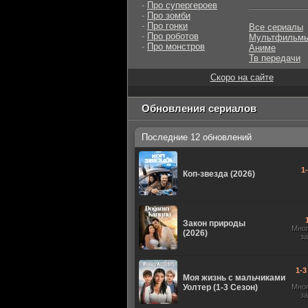
-
Про супергероев
-
Про зомби
-
Про гонки
Все сериалы
-
Про роботов
Мультфильм
-
Про монстров
Аниме
Тв передачи
Скоро на сайте
Обновления сериалов
Последние 12 обновлений
1
Коп-звезда (2026)
Закон природы
Мно
(2026)
з
1-3
Моя жизнь с мальчиками
Уолтер (1-3 Сезон)
Мно
з