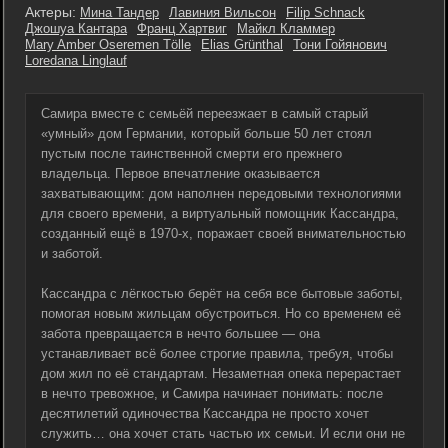
Актеры:
Мина Тандер
Лавиния Вильсон
Filip Schnack
Джошуа Кантара
Франц Хартвиг
Майкл Кламмер
Mary Amber Oseremen Tölle
Elias Grünthal
Тони Гойянович
Loredana Linglauf
Самира вместе с семьёй переезжает в самый старый
«умный» дом Германии, который больше 50 лет стоял
пустым после таинственной смерти его прежнего
владельца. Первое впечатление оказывается
захватывающим: дом наполнен передовыми технологиями
для своего времени, а виртуальный помощник Кассандра,
созданный ещё в 1970-х, поражает своей внимательностью
и заботой.
Кассандра с лёгкостью берёт на себя все бытовые заботы,
помогая новым жильцам обустроиться. Но со временем её
забота превращается в нечто большее — она
устанавливает всё более строгие правила, требуя, чтобы
дом жил по её стандартам. Незаметная опека перерастает
в нечто тревожное, и Самира начинает понимать: после
десятилетий одиночества Кассандра не просто хочет
служить… она хочет стать частью их семьи. И если они не