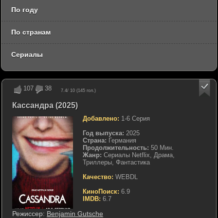
По году
По странам
Сериалы
107
38
7.4
/ 10 (
145
гол.)
Кассандра (2025)
Добавлено:
1-6 Серия
Год выпуска:
2025
Страна:
Германия
Продолжительность:
50 Мин.
Жанр:
Сериалы Netflix, Драма,
Триллеры, Фантастика
Качество:
WEBDL
КиноПоиск:
6.9
IMDB:
6.7
Режиссер:
Benjamin Gutsche