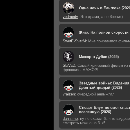
Одна ночь в Бангкоке (202
vedmedv
:
Это драма, а не боевик)
Жига. На полной скорости 
SwetE-SvetM
:
Мне понравился фильм
Мажор в Дубае (2025)
SlaVaD
:
Самый кринжовый фильм из 
франшизы МАЖОР!
Звездные войны: Видения
Девятый джедай (2026)
vraizen
:
очередной аним-к*лл
Стюарт Блум не смог спас
вселенную (2026)
danisimo
:
ну не сказал бы что шидевр 
смотреть можно на 3+/5