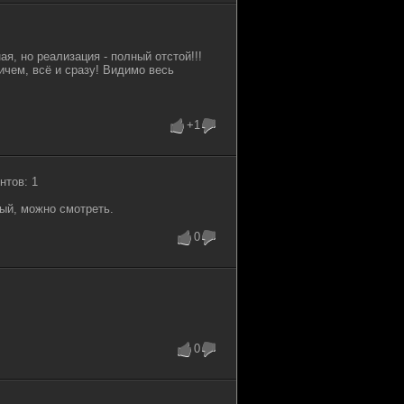
, но реализация - полный отстой!!!
чем, всё и сразу! Видимо весь
+1
нтов: 1
ый, можно смотреть.
0
0