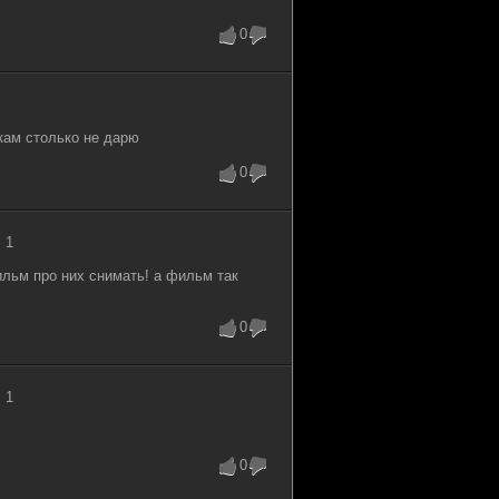
0
кам столько не дарю
0
 1
льм про них снимать! а фильм так
0
 1
0