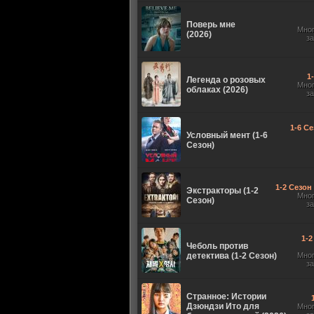
Поверь мне
Мно
(2026)
з
1
Легенда о розовых
Мно
облаках (2026)
з
1-6 Се
Условный мент (1-6
Сезон)
1-2 Сезон 
Экстракторы (1-2
Мно
Сезон)
з
1-2
Чеболь против
детектива (1-2 Сезон)
Мно
з
Странное: Истории
Дзюндзи Ито для
Мно