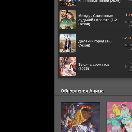
з
бессонных ночей (2026)
1-2 
Между / Связанные
судьбой / Арафта (1-2
Мно
Сезон)
з
1-2 Се
Далекий город (1-3
Сезон)
Мно
з
1
Тысяча ароматов
Мно
(2026)
з
Обновления Аниме