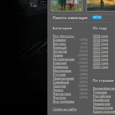
Панель навигации
Категории
По году
Все фильмы
2018 года
Боевики
(7815)
2019 года
Вестерн
(478)
2020 года
Военный
(1171)
2021 года
Детектив
(3172)
2022 года
Драма
(25389)
2023 года
Исторические
(1462)
2024 года
Комедия
(15283)
2025 года
Криминал
(5282)
2026 года
Мелодрама
(7824)
Русские
(2996)
Приключения
(3153)
По странам
Семейный
(2519)
Триллер
(12847)
Великобритан
Ужасы
(8649)
Турецкие
Фантастика
(3524)
Российские
Фэнтези
(2475)
Индийские
Все подборки
Украинские
Французские
Скоро на сайте
Казахстански