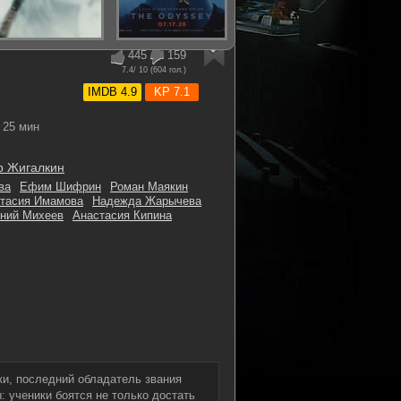
445
159
7.4
/ 10 (
604
гол.)
IMDB 4.9
KP 7.1
25 мин
р Жигалкин
ва
Ефим Шифрин
Роман Маякин
тасия Имамова
Надежда Жарычева
ений Михеев
Анастасия Кипина
и, последний обладатель звания
 ученики боятся не только достать