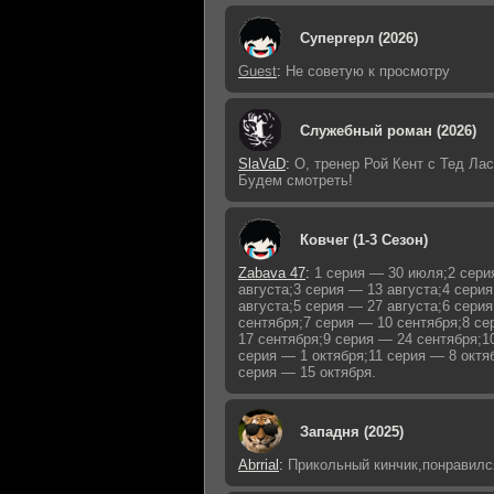
Супергерл (2026)
Guest
:
Не советую к просмотру
Служебный роман (2026)
SlaVaD
:
О, тренер Рой Кент с Тед Лас
Будем смотреть!
Ковчег (1-3 Сезон)
Zabava 47
:
1 серия — 30 июля;2 сери
августа;3 серия — 13 августа;4 сери
августа;5 серия — 27 августа;6 сери
сентября;7 серия — 10 сентября;8 с
17 сентября;9 серия — 24 сентября;1
серия — 1 октября;11 серия — 8 октя
серия — 15 октября.
Западня (2025)
Abrrial
:
Прикольный кинчик,понравилс