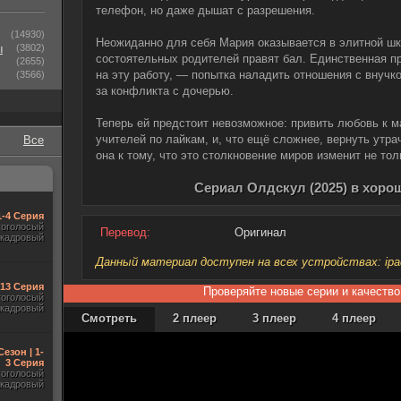
телефон, но даже дышат с разрешения.
(14930)
Неожиданно для себя Мария оказывается в элитной шко
ы
(3802)
состоятельных родителей правят бал. Единственная пр
(2655)
на эту работу, — попытка наладить отношения с внучко
(3566)
за конфликта с дочерью.
Теперь ей предстоит невозможное: привить любовь к м
учителей по лайкам, и, что ещё сложнее, вернуть утра
Все
она к тому, что это столкновение миров изменит не тол
Сериал Олдскул (2025) в хоро
1-4 Серия
гоголосый
Перевод:
Оригинал
акадровый
Данный материал доступен на всех устройствах: ipad, 
-13 Серия
Проверяйте новые серии и качество
гоголосый
акадровый
Смотреть
2 плеер
3 плеер
4 плеер
Сезон | 1-
3 Серия
гоголосый
акадровый