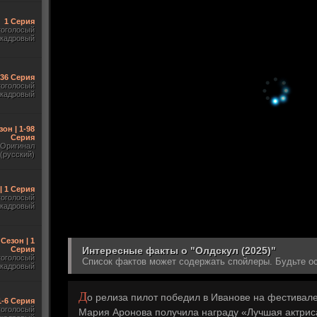
1 Серия
гоголосый
акадровый
-36 Серия
гоголосый
акадровый
зон | 1-98
Серия
Оригинал
(русский)
| 1 Серия
гоголосый
акадровый
 Сезон | 1
Серия
Интересные факты о "Олдскул (2025)"
гоголосый
Список фактов может содержать спойлеры. Будьте о
акадровый
Д
о релиза пилот победил в Иванове на фестивале
1-6 Серия
гоголосый
Мария Аронова получила награду «Лучшая актрис