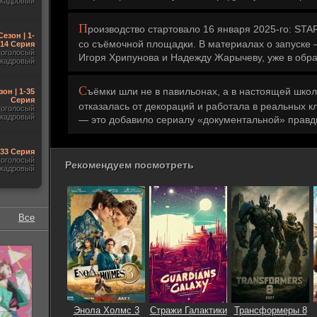
акадровый
П
роизводство стартовало 16 января 2025-го: ST
Сезон | 1-
со съёмочной площадки. В материалах о запуске 
14 Серия
гоголосый
Игоря Хрипунова и Надежду Жарычеву, уже в обра
акадровый
С
ъёмки шли не в павильонах, а в настоящей школ
зон | 1-35
Серия
отказалась от декораций и работала в реальных к
гоголосый
акадровый
— это добавило сериалу «документальной» правд
-33 Серия
гоголосый
Рекомендуем посмотреть
акадровый
Все
Энола Холмс 3
Стражи Галактики
Трансформеры 8