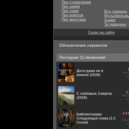
-
Про супергероев
-
Про зомби
-
Про гонки
Все сериалы
-
Про роботов
Мультфильм
-
Про монстров
Аниме
Тв передачи
Скоро на сайте
Обновления сериалов
Последние 12 обновлений
Дело даже не в
Мно
измене (2026)
з
1
С любовью, Сиаргао
Мно
(2026)
з
1-2 
Библиотекари:
Следующая глава (1-2
Мно
Сезон)
з