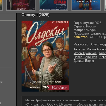
Олдскул (2025)
Год выпуска:
2025
Страна:
Россия
Жанр:
Комедии
Продолжительность:
Качество:
WEB-DLRip
Режиссер:
Александ
Актеры:
Мария Ароно
Игорь Хрипунов
Анас
Павел Савинков
Евг
Дэниел Барнс
ия
1-17 Серия
Мария Трифонова — учитель математики старой закалк
е
«Учитель года СССР». Её уроки — образец дисциплины: