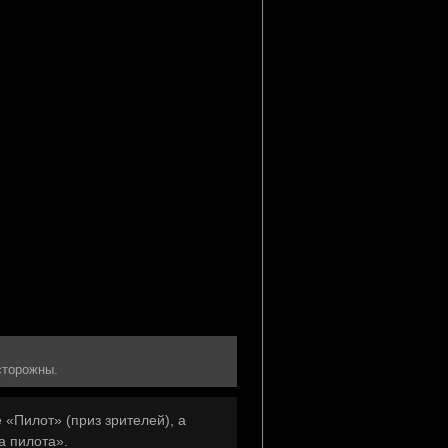
сторожны.
 «Пилот» (приз зрителей), а
а пилота».