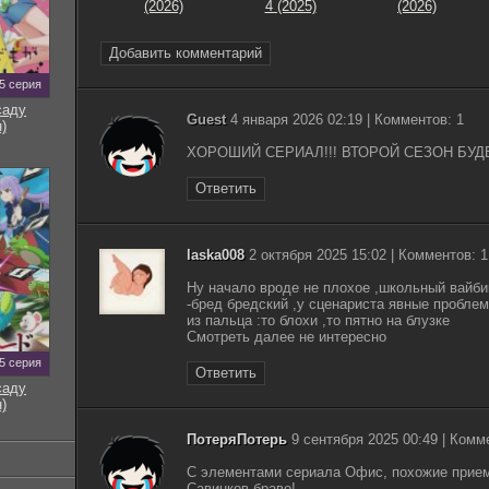
(2026)
4 (2025)
(2026)
Добавить комментарий
5 серия
саду
Guest
4 января 2026 02:19 | Комментов: 1
)
ХОРОШИЙ СЕРИАЛ!!! ВТОРОЙ СЕЗОН БУД
Ответить
laska008
2 октября 2025 15:02 | Комментов: 1
Ну начало вроде не плохое ,школьный вайби
-бред бредский ,у сценариста явные пробле
из пальца :то блохи ,то пятно на блузке
Смотреть далее не интересно
5 серия
Ответить
саду
)
ПотеряПотерь
9 сентября 2025 00:49 | Комм
С элементами сериала Офис, похожие прием
Савинков браво!