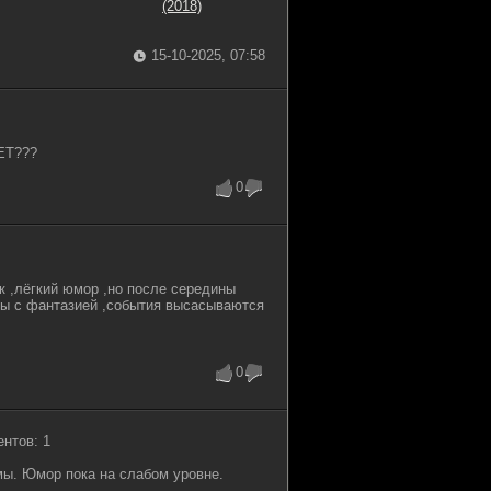
(2018)
15-10-2025, 07:58
ЕТ???
0
к ,лёгкий юмор ,но после середины
мы с фантазией ,события высасываются
0
ентов: 1
ы. Юмор пока на слабом уровне.