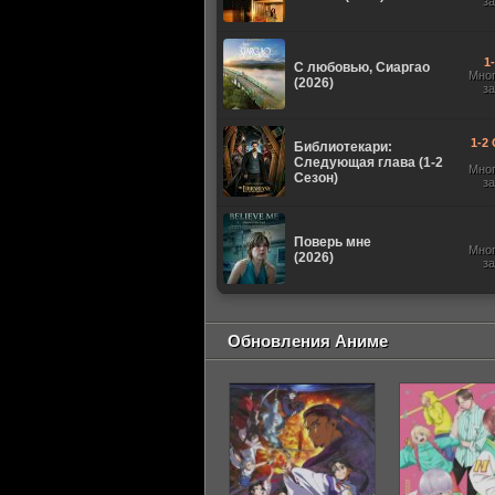
з
1
С любовью, Сиаргао
Мно
(2026)
з
1-2 
Библиотекари:
Следующая глава (1-2
Мно
Сезон)
з
Поверь мне
Мно
(2026)
з
Обновления Аниме