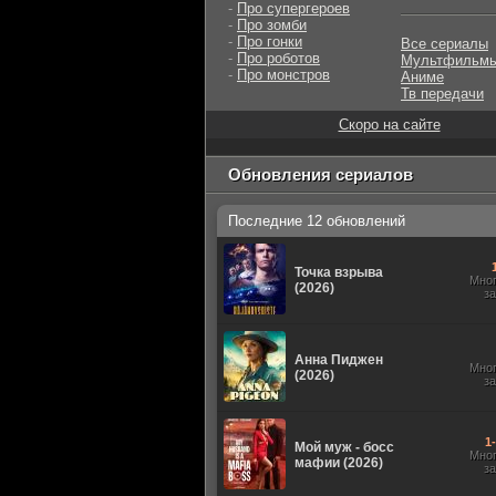
-
Про супергероев
-
Про зомби
-
Про гонки
Все сериалы
-
Про роботов
Мультфильм
-
Про монстров
Аниме
Тв передачи
Скоро на сайте
Обновления сериалов
Последние 12 обновлений
Точка взрыва
Мно
(2026)
з
Анна Пиджен
Мно
(2026)
з
1
Мой муж - босс
Мно
мафии (2026)
з