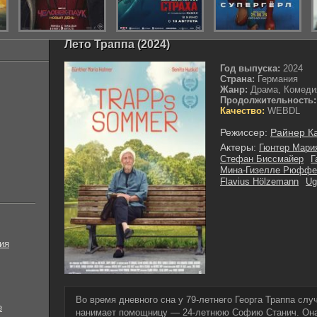
Лето Траппа (2024)
Год выпуска:
2024
Страна:
Германия
Жанр:
Драма, Комеди
Продолжительность:
Качество:
WEBDL
Режиссер:
Райнер К
Актеры:
Гюнтер Мари
Стефан Биссмайер
Г
Мина-Гизелле Рюффе
Flavius Hölzemann
Ug
ия
Во время дневного сна у 79-летнего Георга Траппа слу
е
нанимает помощницу — 24-летнюю Софию Станич. Она 