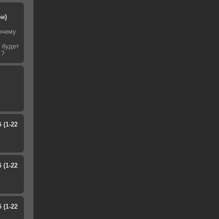
он)
очему
т будет
 ?
 (1-22
 (1-22
 (1-22