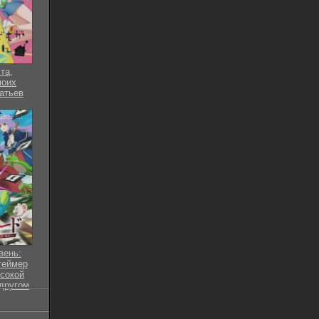
та,
моих
атьев
 серия
вень:
геймер
сокой
другом
езон)
 серия