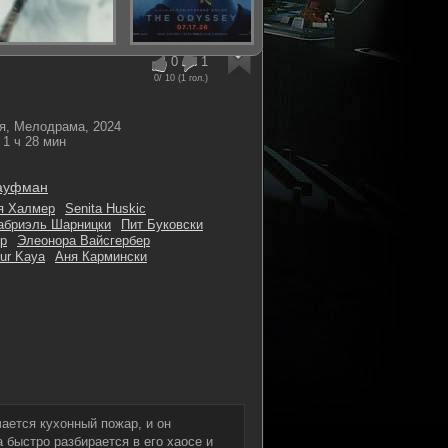
0
1
0
/ 10 (
1
гол.)
я, Мелодрама, 2024
1 ч 28 мин
ауфман
я Халмер
Senita Huskic
абриэль Шарницки
Пит Буковски
р
Элеонора Вайсгербер
ur Kaya
Аня Кармински
чается кухонный пожар, и он
быстро разбирается в его хаосе и