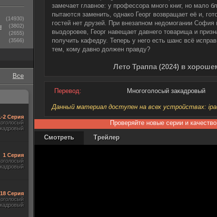
замечает главное: у профессора много книг, но мало 
пытаются заменить, однако Георг возвращает её и, гото
(14930)
гостей нет друзей. При внезапном недомогании София 
ы
(3802)
выздоровев, Георг навещает давнего товарища и призн
(2655)
получить кафедру. Теперь у него есть шанс всё испра
(3566)
тем, кому давно должен правду?
Лето Траппа (2024) в хороше
Все
Перевод:
Многоголосый закадровый
Данный материал доступен на всех устройствах: ipad, 
1-2 Серия
Проверяйте новые серии и качество
гоголосый
акадровый
Смотреть
Трейлер
1 Серия
гоголосый
акадровый
-18 Серия
гоголосый
акадровый