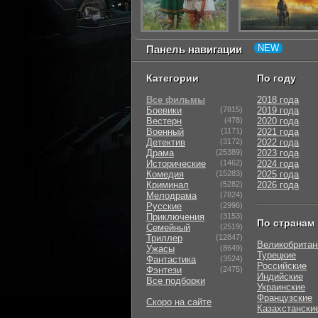
Панель навигации
Категории
По году
Все фильмы
2018 года
Боевики
(7815)
2019 года
Вестерн
(478)
2020 года
Военный
(1171)
2021 года
Детектив
(3172)
2022 года
Драма
(25389)
2023 года
Исторические
(1462)
2024 года
Комедия
(15283)
2025 года
Криминал
(5282)
2026 года
Мелодрама
(7824)
Русские
(2996)
Приключения
(3153)
По странам
Семейный
(2519)
Триллер
(12847)
Великобритан
Ужасы
(8649)
Турецкие
Фантастика
(3524)
Российские
Фэнтези
(2475)
Индийские
Все подборки
Украинские
Французские
Скоро на сайте
Казахстански