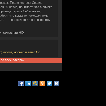
близких. После жалобы Софию
вя 80-летие, понимает, что в списке
приводит врача Себастьяна;
аётся, что когда-то помешал тому
вить — но решится ли он позвонить
м качестве HD
iphone, android и smartTV.
 во всех плеерах!