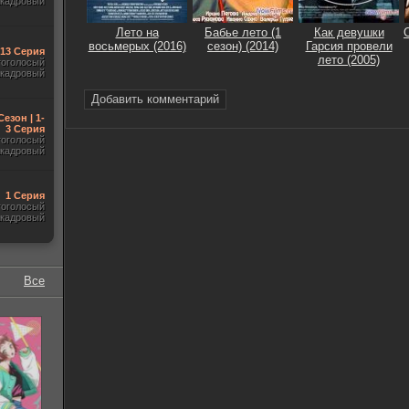
акадровый
Лето на
Бабье лето (1
Как девушки
восьмерых (2016)
сезон) (2014)
Гарсия провели
-13 Серия
лето (2005)
гоголосый
акадровый
Добавить комментарий
Сезон | 1-
3 Серия
гоголосый
акадровый
1 Серия
гоголосый
акадровый
Все