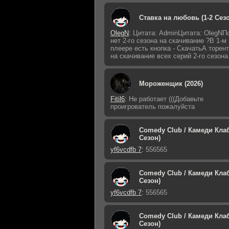
Ставка на любовь (1-2 Сез
OlegN
:
Цитата: AdminЦитата: OlegNП
нет 2-го сезона на скачивание ?В 1-м
плеере есть кнопка - СкачатьА торен
на скачивание всех серий 2-го сезона
Мороженщик (2026)
Fitil6
:
Не работает (((Добавьте
проигрователь пожалуйста
Comedy Club / Камеди Клаб
Сезон)
yf6vcdfb 7
:
556565
Comedy Club / Камеди Клаб
Сезон)
yf6vcdfb 7
:
556565
Comedy Club / Камеди Клаб
Сезон)