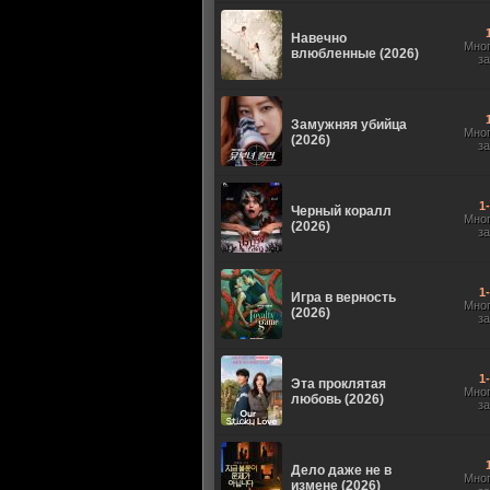
Навечно
Мно
влюбленные (2026)
з
Замужняя убийца
Мно
(2026)
з
1
Черный коралл
Мно
(2026)
з
1
Игра в верность
Мно
(2026)
з
1
Эта проклятая
Мно
любовь (2026)
з
Дело даже не в
Мно
измене (2026)