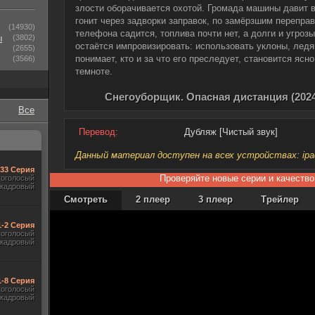
злости оборачивается охотой. Громада машины давит в
гонит через задворки заправок, по замёрзшим перепра
(14930)
телефона садится, топлива почти нет, а долги и угроз
ы
(3802)
остаётся импровизировать: использовать уклоны, ледя
(2655)
понимает, кто и за что его преследует, становится яс
(3566)
темноте.
Снегоуборщик. Опасная дистанция (202
Все
Перевод:
Дубляж [Чистый звук]
Данный материал доступен на всех устройствах: ipad, 
-33 Серия
Проверяйте новые серии и качество
гоголосый
акадровый
Смотреть
2 плеер
3 плеер
Трейлер
1-2 Серия
гоголосый
акадровый
1-8 Серия
гоголосый
акадровый