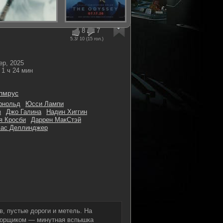
8
7
5.3
/ 10 (
15
гол.)
ер, 2025
1 ч 24 мин
лмрус
рнольд
Юсси Лампи
з
Джо Галина
Надин Хиггин
я Кросби
Даррен МакСтэй
мас Деллинджер
в, пустые дороги и метель. На
уборщиком — минутная вспышка