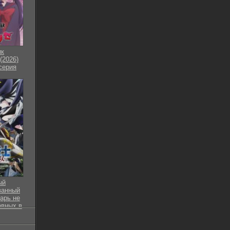
ик
(2026)
 серия
ый
ванный
арь не
авных в
 (2026)
 серия