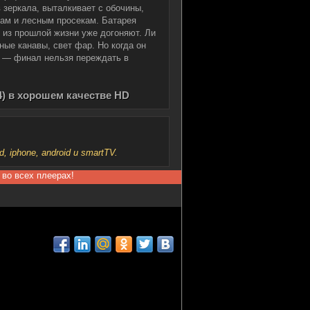
 зеркала, выталкивает с обочины,
вам и лесным просекам. Батарея
ы из прошлой жизни уже догоняют. Ли
ные канавы, свет фар. Но когда он
но — финал нельзя переждать в
4) в хорошем качестве HD
iphone, android и smartTV.
 во всех плеерах!