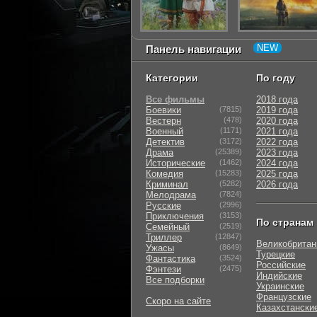
Панель навигации
Категории
По году
Все фильмы
2018 года
Боевики
(7815)
2019 года
Вестерн
(478)
2020 года
Военный
(1171)
2021 года
Детектив
(3172)
2022 года
Драма
(25389)
2023 года
Исторические
(1462)
2024 года
Комедия
(15283)
2025 года
Криминал
(5282)
2026 года
Мелодрама
(7824)
Русские
(2996)
Приключения
(3153)
По странам
Семейный
(2519)
Триллер
(12847)
Великобритан
Ужасы
(8649)
Турецкие
Фантастика
(3524)
Российские
Фэнтези
(2475)
Индийские
Все подборки
Украинские
Французские
Скоро на сайте
Казахстански