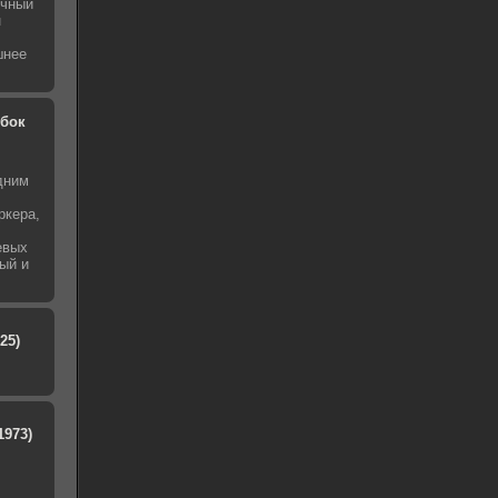
ичный
н
шнее
обок
дним
ркера,
евых
ый и
25)
1973)