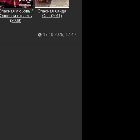
Опасная любовь /
Опасная банда
Опасная страсть
Осс (2011)
(2009)
17-10-2025, 17:49