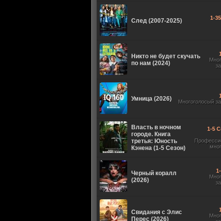
1-3
След (2007-2025)
Никто не будет скучать
Мно
по нам (2024)
з
Умница (2026)
Многоголосый з
Власть в ночном
1-5 С
городе. Книга
третья: Юность
Професси
мно
Кэнена (1-5 Сезон)
1
Черный коралл
Мно
(2026)
з
Свидания с Элис
Мно
Перес (2026)