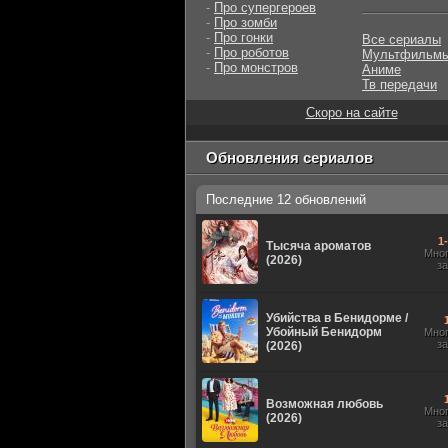
-
Про супергероев
-
Про зомби
-
Про гонки
Все сериалы
-
Про роботов
Мультфильм
-
Про монстров
Аниме
Тв передачи
Скоро на сайте
Обновления сериалов
Последние 12 обновлений
1
Тысяча ароматов
Мно
(2026)
з
Убийства в Бенидорме /
Убойный Бенидорм
Мно
з
(2026)
Возможная любовь
Мно
(2026)
з