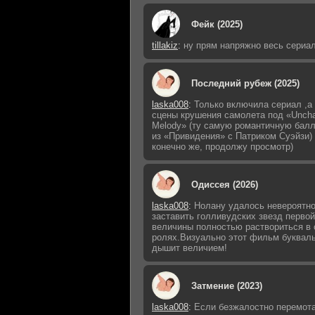
Фейк (2025)
tillakiz
:
ну прям напряжно весь сериал
Последний рубеж (2025)
laska008
:
Только включила сериал ,а 
сцены крушения самолета под «Uncha
Melody» (ту самую романтичную бал
из «Привидения» с Патриком Суэйзи) 
конечно же, продолжу просмотр)
Одиссея (2026)
laska008
:
Нолану удалось невероятно
заставить голливудских звезд первой
величины полностью раствориться в 
ролях.Визуально этот фильм буквал
дышит величием!
Затмение (2023)
laska008
:
Если безжалостно перемот