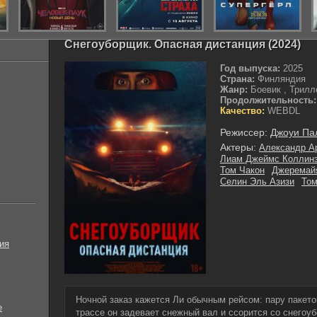
Снегоуборщик. Опасная дистанция (2024)
Год выпуска:
2025
Страна:
Финляндия
Жанр:
Боевик , Трилл
Продолжительность:
Качество:
WEBDL
Режиссер:
Джоуи Па
Актеры:
Александр А
Лиам Джеймс Коллин
Том Чакон
Джеремай
Селин Эль Азизи
То
ия
Ночной заказ кажется Ли обычным рейсом: пару пакето
е
трассе он задевает снежный вал и ссорится со снего