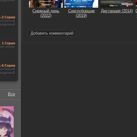
акадровый
Снежный день
Снегоуборщик
Дистанция (2014)
(2022)
(2019)
1-2 Серия
гоголосый
акадровый
Добавить комментарий
1 Серия
ые оперы
1-6 Серия
гоголосый
акадровый
Все