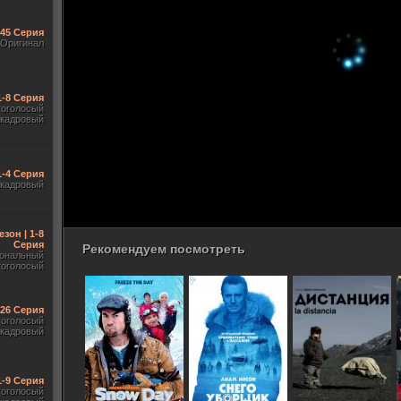
545 Серия
Оригинал
1-8 Серия
гоголосый
акадровый
1-4 Серия
акадровый
езон | 1-8
Серия
Рекомендуем посмотреть
ональный
гоголосый
-26 Серия
гоголосый
акадровый
1-9 Серия
гоголосый