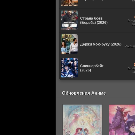
з
Страна боев
Мно
(Борьба) (2026)
з
Держи мою руку (2026)
Мыльн
Спиннербейт
Мно
(2026)
з
Обновления Аниме