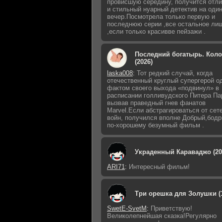
провисшую середину, получится отл
и стильный нуарный детектив на оди
вечер.Посмотрела только первую и
последнюю серии ,все остальное ли
,если только красивве пейзажи .
Последний богатырь. Кол
(2026)
laska008
:
Тот редкий случай, когда
отечественный круглый супергерой о
фактом своего выхода «подвинул» в
расписании голливудского Питера Па
вызвав праведный гнев фанатов
Marvel.Если абстрагироваться от сет
войн, получился вполне Добрый,бодр
по-хорошему безумный фильм .
Украденный Караваджо (20
ARI71
:
Интересный фильм!
Три орешка для Золушки (
SwetE-SvetM
:
Приветствую!
Великолепнейшая сказка!Регулярно