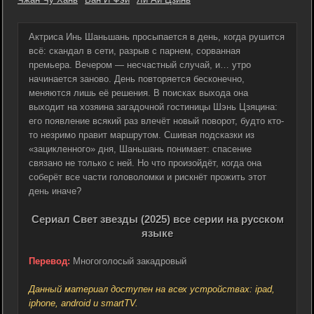
Актриса Инь Шаньшань просыпается в день, когда рушится
всё: скандал в сети, разрыв с парнем, сорванная
премьера. Вечером — несчастный случай, и… утро
начинается заново. День повторяется бесконечно,
меняются лишь её решения. В поисках выхода она
выходит на хозяина загадочной гостиницы Шэнь Цзяцина:
его появление всякий раз влечёт новый поворот, будто кто-
то незримо правит маршрутом. Сшивая подсказки из
«зацикленного» дня, Шаньшань понимает: спасение
связано не только с ней. Но что произойдёт, когда она
соберёт все части головоломки и рискнёт прожить этот
день иначе?
Сериал Свет звезды (2025) все серии на русском
языке
Перевод:
Многоголосый закадровый
Данный материал доступен на всех устройствах: ipad,
iphone, android и smartTV.