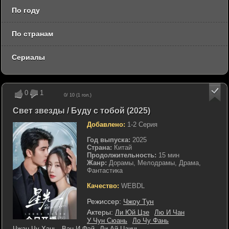
По году
По странам
Сериалы
0
1
0
/ 10 (
1
гол.)
Свет звезды / Буду с тобой (2025)
Добавлено:
1-2 Серия
Год выпуска:
2025
Страна:
Китай
Продолжительность:
15 мин
Жанр:
Дорамы, Мелодрамы, Драма,
Фантастика
Качество:
WEBDL
Режиссер:
Чжоу Тун
Актеры:
Ли Юй Цзе
Лю И Чан
У Чун Сюань
Ло Чу Фань
Чжан Чу Хань
Ван И Фэй
Ли Ай Цзинь