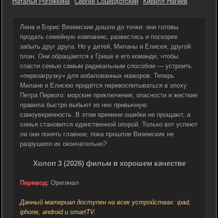
Наталья Рогожкина
Сергей Соцердотский
Кирилл Нагиев
Лена и Борис Вяземские дошли до точки: они готовы
продать семейную компанию, развестись и поскорее
забыть друг друга. Но у детей, Миланы и Елисея, другой
план. Они обращаются к Грише и его команде, чтобы
спасти семью самым радикальным способом — устроить
«перезагрузку» для избалованных мажоров. Теперь
Милане и Елисею придётся перевоспитываться в эпоху
Петра Первого: морские приключения, опасности и жесткие
правила быстро выбьют из них привычную
самоуверенность. В этом времени ошибки не прощают, а
семья становится единственной опорой. Только вот успеют
ли они понять главное, пока прошлое Вяземских не
разрушило их окончательно?
Холоп 3 (2026) фильм в хорошем качестве
Перевод:
Оригинал
Данный материал доступен на всех устройствах: ipad,
iphone, android и smartTV.