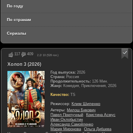
По году
По странам
Сериалы
117
409
2.2
/ 10 (
526
гол.)
Холоп 3 (2026)
Год выпуска:
2026
Страна:
Россия
Продолжительность:
126 Мин.
Жанр:
Комедия, Приключения, 2026
Качество:
TS
Режиссер:
Клим Шипенко
Актеры:
Милош Бикович
Павел Прилучный
Кристина Асмус
Иван Охлобыстин
Александр Самойленко
Мария Миронова
Ольга Дибцева