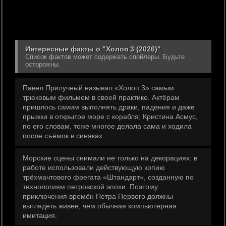
Интересные факты о "Холоп 3 (2026)"
Список фактов может содержать спойлеры. Будьте
осторожны.
Павел Прилучный называл «Холоп 3» самым
трюковым фильмом в своей практике. Актёрам
пришлось самим выполнять драки, падения и даже
прыжки в открытое море с корабля; Кристина Асмус,
по его словам, тоже многое делала сама и ходила
после съёмок в синяках.
Морские сцены снимали не только на декорациях: в
работе использовали действующую копию
трёхмачтового фрегата «Штандарт», созданную по
технологиям петровской эпохи. Поэтому
приключения времён Петра Первого должны
выглядеть живее, чем обычная компьютерная
имитация.