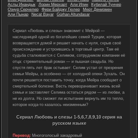
Аслы Инандык
Лорин Мерхарт
Али Ипин
Кубилай Тунчер
Ознур Серчелер
Фери Байджу Гюлер
Мерт Денизмен
Али Пынар
Necat Bayar
Gürhan Altundasar
Сериал «Любовь и слезы» знакомит с Мейрой —
наследницей одной из богатейших семей Турции, которая
возвращается домой и решает начать с нуля, скрыв своё
происхождение и устроившись в торговый центр. Там её
судьба сталкивается с Селимом, сотрудником компании её
отца: стремительный роман — и пышная свадьба. Но
спустя пять лет брак остывает: Селим устал от презрения
семьи Мейры, а особенно — от холодной опеки Зухаль. Он
почти решается поставить точку, когда Мейра сообщает о
смертельной болезни. Весть переворачивает жизнь всей
семьи и заставляет Селима остаться рядом — из любви, а
не из долга. Но сможет ли испытание вернуть им то тепло,
которое когда-то казалось неизменным?
Сериал Любовь и слезы 1-5,6,7,8,9,10 серия на
русском языке
Перевод:
Многоголосый закадровый