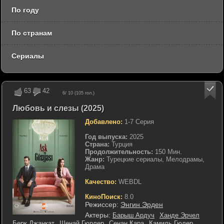
По году
По странам
Сериалы
63
42
6
/ 10 (
105
гол.)
Любовь и слезы (2025)
Добавлено:
1-7 Серия
Год выпуска:
2025
Страна:
Турция
Продолжительность:
150 Мин.
Жанр:
Турецкие сериалы, Мелодрамы,
Драма
Качество:
WEBDL
КиноПоиск:
8.0
Режиссер:
Энгин Эрден
Актеры:
Барыш Ардуч
Ханде Эрчел
Берк Джанкат
Шенай Гюрлер
Сенан Кара
Камиль Гюлер