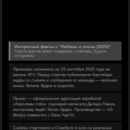
Интересные факты о "Любовь и слезы (2025)"
Список фактов может содержать спойлеры. Будьте
осторожны.
Премьера назначена на 19 сентября 2025 года на
канале ATV. Перед стартом публиковали бэкстейдж:
кадры со съёмок и сообщения от команды — включая
анонс Энгина Эрдна в соцсетях.
Проект — официальная адаптация корейской
«Королевы слёз»: сценарий написала Дилара Памук,
постановку ведёт Энгин Эрден. Производство — O3
Medya совместно с Dass Yap?m.
Съёмки стартовали в Стамбуле и шли на реальных