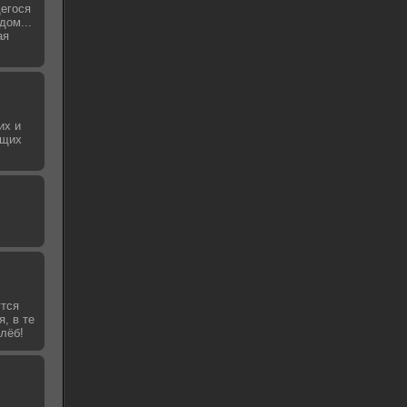
щегося
дом...
ая
их и
ющих
утся
я, в те
лёб!