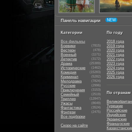
Панель навигации
Категории
По году
Все фильмы
2018 года
Боевики
(7815)
2019 года
Вестерн
(478)
2020 года
Военный
(1171)
2021 года
Детектив
(3172)
2022 года
Драма
(25389)
2023 года
Исторические
(1462)
2024 года
Комедия
(15283)
2025 года
Криминал
(5282)
2026 года
Мелодрама
(7824)
Русские
(2996)
Приключения
(3153)
По странам
Семейный
(2519)
Триллер
(12847)
Великобритан
Ужасы
(8649)
Турецкие
Фантастика
(3524)
Российские
Фэнтези
(2475)
Индийские
Все подборки
Украинские
Французские
Скоро на сайте
Казахстански