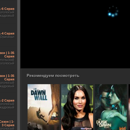
1-6 Серия
гоголосый
акадровый
1-4 Серия
Оригинал
зон | 1-35
Серия
ительский
ухголосый
Рекомендуем посмотреть
зон | 1-35
Серия
гоголосый
акадровый
 1-2 Серия
гоголосый
акадровый
Сезон | 1-
3 Серия
гоголосый