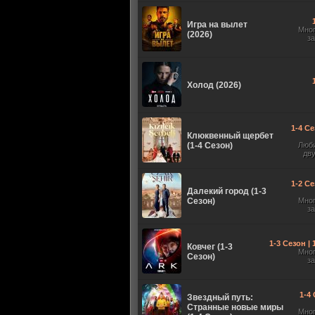
Игра на вылет
Мно
(2026)
з
Холод (2026)
1-4 Се
Клюквенный щербет
(1-4 Сезон)
Люб
дв
1-2 Се
Далекий город (1-3
Сезон)
Мно
з
1-3 Сезон |
Ковчег (1-3
Мно
Сезон)
з
1-4 
Звездный путь:
Странные новые миры
Мно