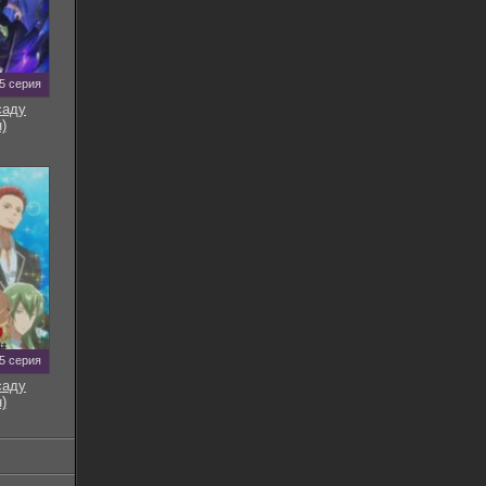
5 серия
саду
)
5 серия
саду
)