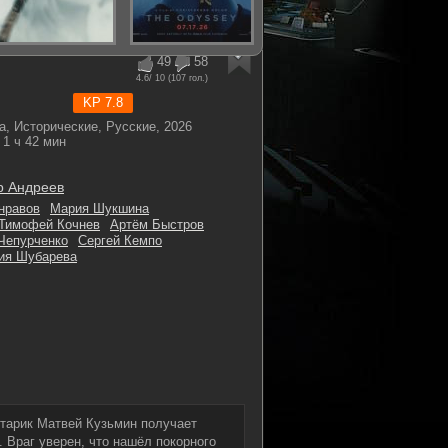
49
58
4.6
/ 10 (
107
гол.)
KP 7.8
, Исторические, Русские, 2026
1 ч 42 мин
р Андреев
нравов
Мария Шукшина
Тимофей Кочнев
Артём Быстров
Чепурченко
Сергей Кемпо
ия Шубарева
старик Матвей Кузьмин получает
. Враг уверен, что нашёл покорного