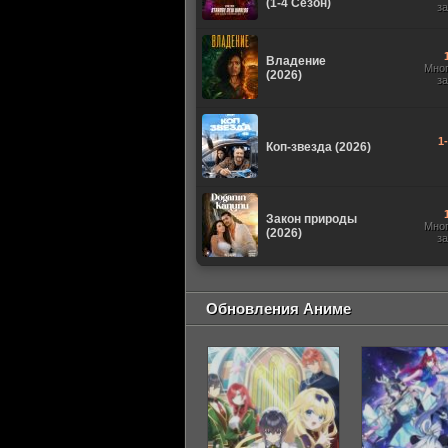
(1-4 Сезон)
з
Владение
Мно
(2026)
з
1
Коп-звезда (2026)
Закон природы
Мно
(2026)
з
Обновления Аниме