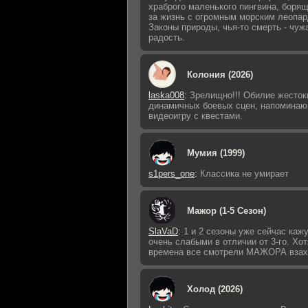
храброго маленького пингвина, боря
за жизнь с огромным морским леопар
Законы природы, чья-то смерть - чуж
радость.
Колония (2026)
laska008
:
Зрелищно!!! Обилие жесток
динамичных боевых сцен, напомина
видеоигру с квестами.
Мумия (1999)
s1pers_one
:
Классика не умирает
Мажор (1-5 Сезон)
SlaVaD
:
1 и 2 сезоны уже сейчас каж
очень слабыми в отличии от 3-го. Хот
времена все смотрели МАЖОРА взах
Холод (2026)