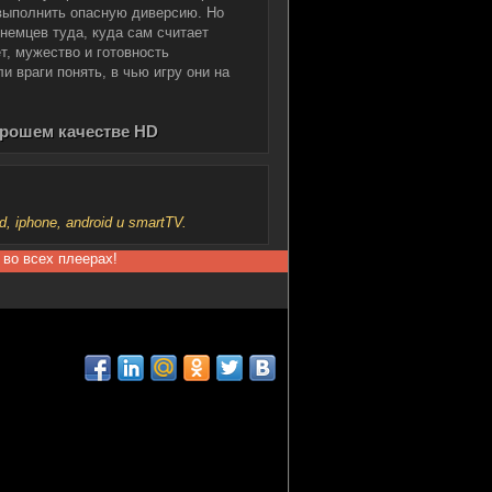
 выполнить опасную диверсию. Но
немцев туда, куда сам считает
, мужество и готовность
и враги понять, в чью игру они на
хорошем качестве HD
iphone, android и smartTV.
 во всех плеерах!