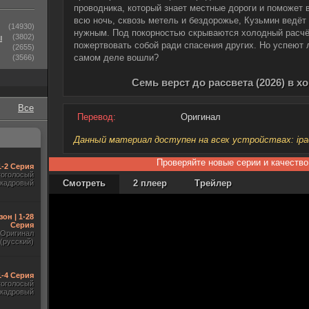
проводника, который знает местные дороги и поможет
всю ночь, сквозь метель и бездорожье, Кузьмин ведёт 
(14930)
нужным. Под покорностью скрываются холодный расчёт
ы
(3802)
пожертвовать собой ради спасения других. Но успеют л
(2655)
самом деле вошли?
(3566)
Семь верст до рассвета (2026) в 
Все
Перевод:
Оригинал
Данный материал доступен на всех устройствах: ipad, 
Проверяйте новые серии и качество
1-2 Серия
гоголосый
Смотреть
2 плеер
Трейлер
акадровый
зон | 1-28
Серия
Оригинал
(русский)
1-4 Серия
гоголосый
акадровый