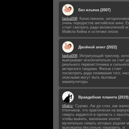
Без изъяна (2007)
laska008
:
Качественное, неторопливо
очень породистое английское кино. Е
стоит смотреть ради великолепной и
Майкла Кейна и эстетики эпохи.
Двойной агент (2022)
laska008
:
Интригующий триллер, кот
выигрывает исключительно за счет д
реального первоисточника и сильного
актерского тандема. Фильм стоит
посмотреть ради понимания того, нас
опасными могут быть бытовые
манипуляторы.
Враждебная планета (2019)
tillakiz
:
Сурово. Аж до слез, как жалк
птенчиков, что практически на верну
смерть кидаются в пропасть с высот
чтобы выжить, маленьких козлят,
мучительно смерть которых родная м
вынуждена бессильно лицезреть, и