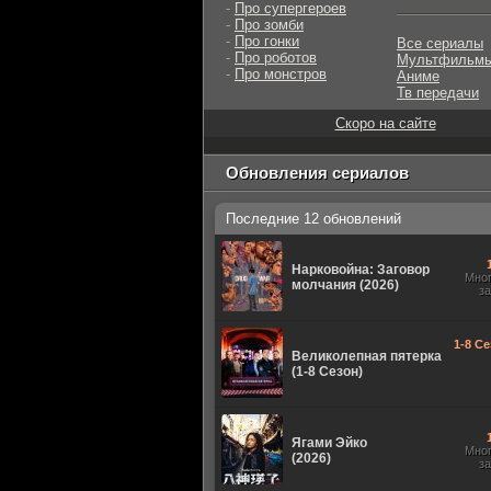
-
Про супергероев
-
Про зомби
-
Про гонки
Все сериалы
-
Про роботов
Мультфильм
-
Про монстров
Аниме
Тв передачи
Скоро на сайте
Обновления сериалов
Последние 12 обновлений
Нарковойна: Заговор
Мно
молчания (2026)
з
1-8 Се
Великолепная пятерка
(1-8 Сезон)
Ягами Эйко
Мно
(2026)
з