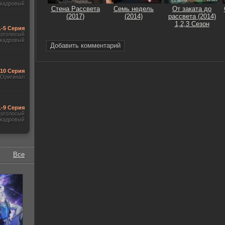
акадровый
Стена Рассвета
Семь недель
От заката до
(2017)
(2014)
рассвета (2014)
1,2,3 Сезон
1-5 Серия
гоголосый
акадровый
Добавить комментарий
-10 Серия
Оригинал
1-9 Серия
гоголосый
акадровый
Все