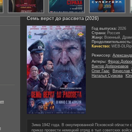
Семь верст до рассвета (2026)
Год выпуска:
2026
Страна:
Россия
Жанр:
Военный, Драма
Продолжительность:
Качество:
WEB-DLRip
Режиссер:
Александ
Актеры:
Фёдор Добро
Виктор Добронравов
Олег Гаас
Вячеслав 
Наталья Суркова
Юл
ия
Зима 1942 года. В оккупированной Псковской области 
е
приказ провести немецкий отряд в тыл советских войск