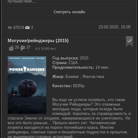
путешествия,...
23-02-2020, 15:05
47574
3
Могучие/рейнджеры (2015)
26
37
4.1
/ 10 (
63
гол.)
Год выпуска:
2015
Страна:
США
Продолжительность:
14 мин.
Жанр:
Боевик , Фантастика
Качество:
BDRip
Вы еще не успели позабыть, кто такие
Могучие Рейнджеры? Это отважные
молодые люди, которые всегда были
командой, боролись за справедливость и
спасали Землю от злодеев, намеревающихся ее уничтожить. Но
все это было раньше… Прошло много лет. Человеческая
планета находится на пороге полнейшего краха. Многие
рейнджеры, смелые герои и беззаботные подростки в прошлом,
не выдержали суровых испытаний...