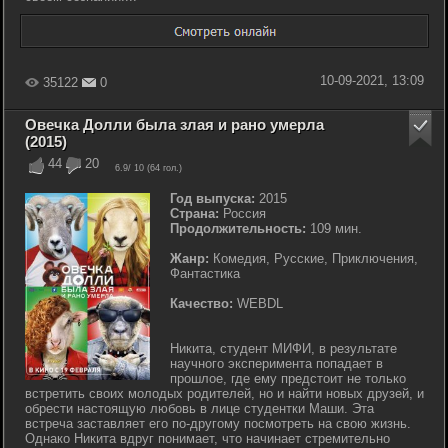
10-09-2021, 13:09
35122
0
Овечка Долли была злая и рано умерла
(2015)
44
20
6.9
/ 10 (
64
гол.)
Год выпуска:
2015
Страна:
Россия
Продолжительность:
109 мин.
Жанр:
Комедия, Русские, Приключения,
Фантастика
Качество:
WEBDL
Никита, студент МИФИ, в результате
научного эксперимента попадает в
прошлое, где ему предстоит не только
встретить своих молодых родителей, но и найти новых друзей, и
обрести настоящую любовь в лице студентки Маши. Эта
встреча заставляет его по-другому посмотреть на свою жизнь.
Однако Никита вдруг понимает, что начинает стремительно