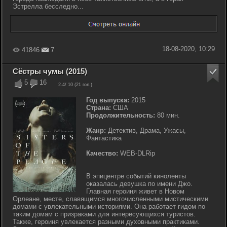
Эстрелла бесследно...
18-08-2020, 10:29
41846
7
Сёстры чумы (2015)
5
16
2.4
/ 10 (
21
гол.)
Год выпуска:
2015
Страна:
США
Продолжительность:
80 мин.
Жанр:
Детектив, Драма, Ужасы,
Фантастика
Качество:
WEB-DLRip
В эпицентре событий киноленты
оказалась девушка по имени Джо.
Главная героиня живет в Новом
Орлеане, месте, славящимся многочисленными мистическими
домами с увлекательными историями. Она работает гидом по
таким домам с призраками для интересующихся туристов.
Также, героиня увлекается разными духовными практиками.