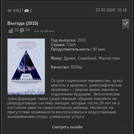
22-02-2020, 15:18
43517
2
Выгода (2015)
10
14
4.2
/ 10 (
24
гол.)
Год выпуска:
2015
Страна:
США
Продолжительность:
90 мин.
Жанр:
Драма, Семейный, Фантастика
Качество:
BDRip
Острое социальное неравенство, культ
красоты и здоровья, демографические
проблемы — реалии жизни землян в
отдаленном будущем. Экологические
трансформации также существенным образом повлияли на
репродуктивную систему женщин, которые после 20 лет не в
состоянии завести самостоятельно ребенка. Несмотря на
присутствие возможности воспользоваться искусственным
вынашиванием плода, уникальная услуга...