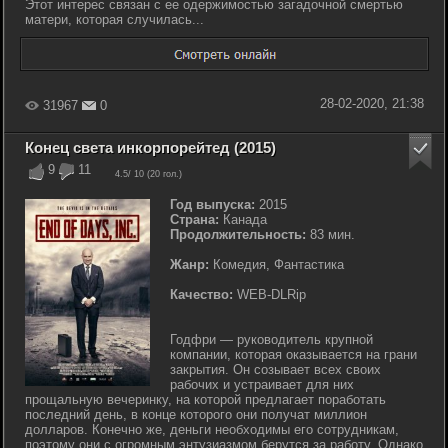
Этот интерес связан с ее одержимостью загадочной смертью
матери, которая случилась...
28-02-2020, 21:38
31967
0
Конец света инкорпорейтед (2015)
9
11
4.5
/ 10 (
20
гол.)
Год выпуска:
2015
Страна:
Канада
Продолжительность:
83 мин.
Жанр:
Комедия, Фантастика
Качество:
WEB-DLRip
Годфри — руководитель крупной
компании, которая оказывается на грани
закрытия. Он созывает всех своих
рабочих и устраивает для них
прощальную вечеринку, на которой предлагает поработать
последний день, в конце которого они получат миллион
долларов. Конечно же, деньги необходимы его сотрудникам,
поэтому они с огромным энтузиазмом берутся за работу. Однако