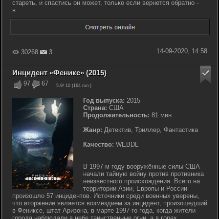
стареть, и спастись он может, только если вернется обратно -
в...
14-09-2020, 14:58
30268
3
Инцидент «Феникс» (2015)
97
67
5.9
/ 10 (
164
гол.)
Год выпуска:
2015
Страна:
США
Продолжительность:
81 мин.
Жанр:
Детектив, Триллер, Фантастика
Качество:
WEBDL
В 1997-м году вооружённые силы США
начали тайную войну против противника
неизвестного происхождения. Всего на
территории Азии, Европы и России
произошло 57 инцидентов. Источники среди военных уверены,
что вторжение является возмездием за инцидент, произошедший
в Фениксе, штат Аризона, в марте 1997-го года, когда жители
города наблюдали в небе таинственные огни, а в горах