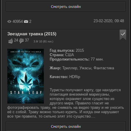
23-02-2020, 09:48
40954
2
Звездная травка (2015)
24
37
3.9
/ 10 (
61
гол.)
Год выпуска:
2015
Страна:
США
Продолжительность:
77 мин.
Жанр:
Триллер, Ужасы, Фантастика
Качество:
HDRip
Туристы получают карту, где находится
плантация внеземной марихуаны,
которую охраняет злое существо из
другого мира. Правило гласит не
фотографировать траву, не снимать на видео траву и не уносить
её с собой. Траву можно только курить. И когда они нарушают
все три правила, то сильно злят это существо....