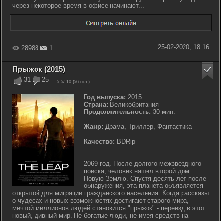
через некоторое время в офисе начинают...
25-02-2020, 18:16
28988
1
Прыжок (2015)
31
25
5.5
/ 10 (
56
гол.)
Год выпуска:
2015
Страна:
Великобритания
Продолжительность:
30 мин.
Жанр:
Драма, Триллер, Фантастика
Качество:
BDRip
2069 год. После долгого межзвездного
поиска, человек нашел второй дом:
Новую Землю. Спустя десять лет после
обнаружения, эта планета объявляется
открытой для миграции гражданского населения. Когда рассказы
о чудесах и новых возможностях достигают старого мира,
мечтой миллионов людей становится "прыжок" - переезд в этот
новый, дивный мир. Не богатые люди, не имея средств на