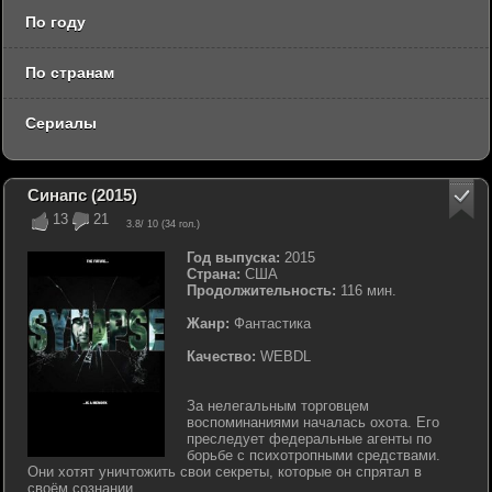
По году
По странам
Сериалы
Синапс (2015)
13
21
3.8
/ 10 (
34
гол.)
Год выпуска:
2015
Страна:
США
Продолжительность:
116 мин.
Жанр:
Фантастика
Качество:
WEBDL
За нелегальным торговцем
воспоминаниями началась охота. Его
преследует федеральные агенты по
борьбе с психотропными средствами.
Они хотят уничтожить свои секреты, которые он спрятал в
своём сознании....