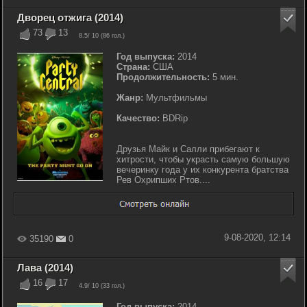
Дворец отжига (2014)
73
13
8.5
/ 10 (
86
гол.)
Год выпуска:
2014
Страна:
США
Продолжительность:
5 мин.
Жанр:
Мультфильмы
Качество:
BDRip
Друзья Майк и Салли прибегают к
хитрости, чтобы украсть самую большую
вечеринку года у их конкурента братства
Рев Охрипших Ртов....
9-08-2020, 12:14
35190
0
Лава (2014)
16
17
4.9
/ 10 (
33
гол.)
Год выпуска:
2014