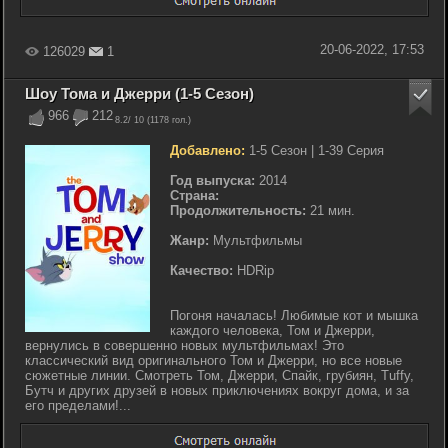
20-06-2022, 17:53
126029
1
Шоу Тома и Джерри (1-5 Сезон)
966
212
8.2
/ 10 (
1178
гол.)
Добавлено:
1-5 Сезон | 1-39 Серия
Год выпуска:
2014
Страна:
Продолжительность:
21 мин.
Жанр:
Мультфильмы
Качество:
HDRip
Погоня началась! Любимые кот и мышка
каждого человека, Том и Джерри,
вернулись в совершенно новых мультфильмах! Это
классический вид оригинального Том и Джерри, но все новые
сюжетные линии. Смотреть Том, Джерри, Спайк, грубиян, Tuffy,
Бутч и других друзей в новых приключениях вокруг дома, и за
его пределами!...