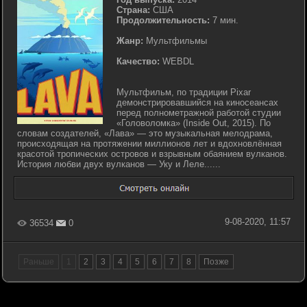
Страна:
США
Продолжительность:
7 мин.
Жанр:
Мультфильмы
Качество:
WEBDL
Мультфильм, по традиции Pixar
демонстрировавшийся на киносеансах
перед полнометражной работой студии
«Головоломка» (Inside Out, 2015). По
словам создателей, «Лава» — это музыкальная мелодрама,
происходящая на протяжении миллионов лет и вдохновлённая
красотой тропических островов и взрывным обаянием вулканов.
История любви двух вулканов — Уку и Леле......
9-08-2020, 11:57
36534
0
Раньше
1
2
3
4
5
6
7
8
Позже