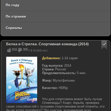
По году
По странам
Сериалы
Белка и Стрелка. Спортивная команда (2014)
816
305
7.3
/ 10 (
1121
гол.)
Добавлено:
1-14 серия
Год выпуска:
2014
Страна:
Россия
Продолжительность:
5 мин.
Жанр:
Мультфильмы
Качество:
HDRip
Что для спортсмена может быть лучше
Олимпиады? Азарт, борьба, проверка
своих способностей с лучшими спортсменами всей планеты, кто
бы не хотел подобного? Это счастье, кульминация всех