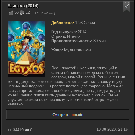
Египтус (2014)
53
12
8.2
/ 10 (
65
гол.)
Добавлено:
1-26 Серия
Год выпуска:
2014
Страна:
Италия
Продолжительность:
30 мин.
Жанр:
Мультфильмы
Лео - простой школьник, живущий в
самом обыкновенном доме с братом,
сестрой, мамой и папой. Раньше с ними
жил и дедушка, который перед смертью сделал своему внуку
необычный подарок — браслет настоящего фараона. Мальчик
всегда прятал подарок в особом сундуке, но однажды, идя в
музей, решил прихватить древний аксессуар с собой. Он не
упустил возможности проникнуть в египетский отдел музея,
недавно...
19-08-2020, 21:16
34419
0