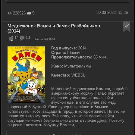
30-03-2022, 13:36
228523
5
Медвежонок Бамси и Замок Разбойников
(2014)
14
13
5.2
/ 10 (
27
гол.)
Год выпуска:
2014
Страна:
Швеция
Продолжительность:
66 мин.
Жанр:
Мультфильмы
Качество:
WEBDL
Маленький медвежонок Бампси, подобно
американскому моряку Папаю обретает
супер силу благодаря полезной и
вкусной еде, в его случае это мёд,
сваренный бабушкой. Свои супер способности Бампси
использует, чтобы защищать город, в котором живёт. Но это не
нравится хитрому лису Рэйнарду, что из-за сложившейся
ситуации не может безнаказанно делать плохие дела. Поэтому
он решил похитить бабушку Бампси,...