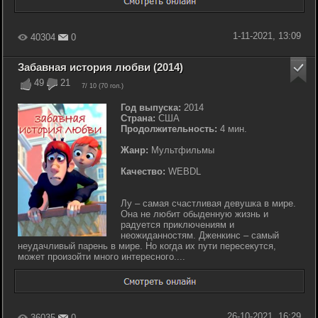
1-11-2021, 13:09
40304
0
Забавная история любви (2014)
49
21
7
/ 10 (
70
гол.)
Год выпуска:
2014
Страна:
США
Продолжительность:
4 мин.
Жанр:
Мультфильмы
Качество:
WEBDL
Лу – самая счастливая девушка в мире.
Она не любит обыденную жизнь и
радуется приключениям и
неожиданностям. Дженкинс – самый
неудачливый парень в мире. Но когда их пути пересекутся,
может произойти много интересного....
26-10-2021, 16:29
36035
0