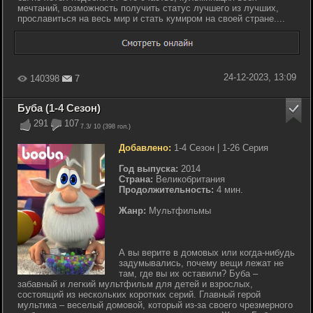
мечтаний, возможность получить статус лучшего из лучших,
прославиться на весь мир и стать кумиром на своей стране....
24-12-2023, 13:09
140398
7
Буба (1-4 Сезон)
291
107
7.3
/ 10 (
398
гол.)
Добавлено:
1-4 Сезон | 1-26 Серия
Год выпуска:
2014
Страна:
Великобритания
Продолжительность:
4 мин.
Жанр:
Мультфильмы
А вы верите в домовых или когда-нибудь
задумывались, почему вещи лежат не
там, где вы их оставили? Буба –
забавный и легкий мультфильм для детей и взрослых,
состоящий из нескольких коротких серий. Главный герой
мультика – веселый домовой, который из-за своего чрезмерного