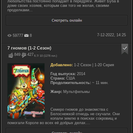
любопытства постоянно попадает в передряги. Живет Буба в
доме своих хозяев, которым сам того не желая, своими
проделками...
7-12-2022, 14:25
59777
8
7 гномов (1-2 Сезон)
849
427
6.7
/ 10 (
1276
гол.)
Добавлено:
1-2 Сезон | 1-20 Серия
Год выпуска:
2014
Страна:
CША
Продолжительность:
~ 11 мин.
Жанр:
Мультфильмы
Семеро гномов до знакомства с
Белоснежкой отнюдь не скучали. Они
копали землю в поисках сокровищ и
помогали Короле во всех её добрых делах....