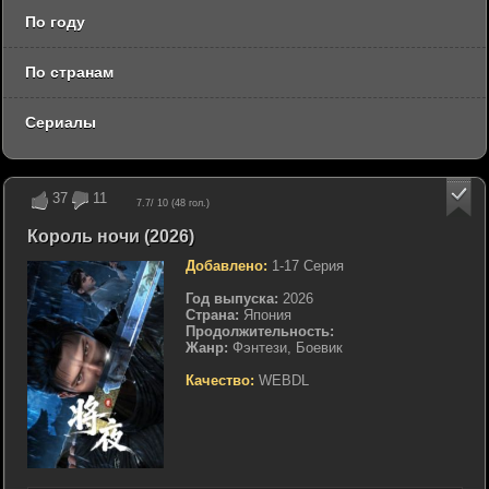
По году
По странам
Сериалы
37
11
7.7
/ 10 (
48
гол.)
Король ночи (2026)
Добавлено:
1-17 Серия
Год выпуска:
2026
Страна:
Япония
Продолжительность:
Жанр:
Фэнтези, Боевик
Качество:
WEBDL