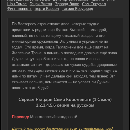
Шон Томас
Генри Эштон
Эдвард Эшли
Сэм Спруэлл
Финн Беннетт
Берти Карвел
Тэнзин Кроуфорд
По Вестеросу странствуют двое, которых трудно
представить рядом: сир Дункан Высокий — молодой,
наивный, но по-настоящему отважный рыцарь, и его
миниатюрный оруженосец Эгг, умный и упрямый не по
годам. Это время, когда Таргариены всё ещё сидят на
Железном Троне, а память о последнем драконе ещё жива.
Друзья ищут заработок и честь, но снова и снова
оказываются там, где решаются чужие судьбы: дворцовые
интриги, могущественные враги и опасные подвиги идут за
ними по пятам. И чем дальше они заходят, тем яснее: Эгг
скрывает больше, чем кажется — но успеет ли Дункан
понять это до беды?
Сериал Рыцарь Семи Королевств (1 Сезон)
1,2,3,4,5,6 серия на русском
Перевод:
Многоголосый закадровый
Данный материал доступен на всех устройствах: ipad,