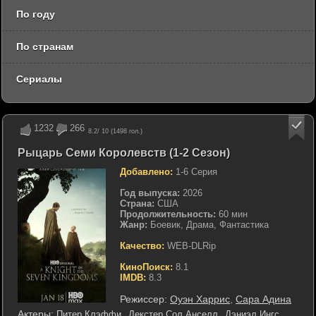
По году
По странам
Сериалы
1232
266
8.2
/ 10 (
1498
гол.)
Рыцарь Семи Королевств (1-2 Сезон)
Добавлено:
1-6 Серия
Год выпуска:
2026
Страна:
США
Продолжительность:
60 мин
Жанр:
Боевик, Драма, Фантастика
Качество:
WEB-DLRip
КиноПоиск:
8.1
IMDB:
8.3
Режиссер:
Оуэн Харрис
,
Сара Адина
Актеры:
Питер Клэффи
Декстер Сол Анселл
Дэниэл Ингс