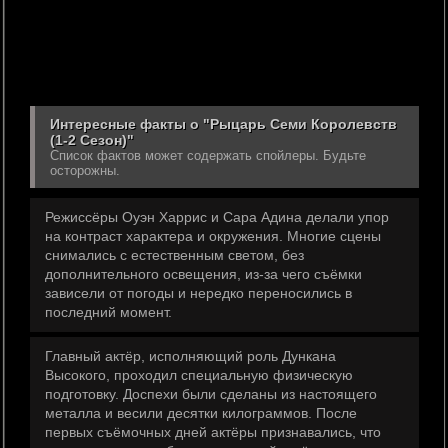
Интересные факты о "Рыцарь Семи Королевств
(1-2 Сезон)"
Список фактов может содержать спойлеры. Будьте
осторожны.
Режиссёры Оуэн Харрис и Сара Адина делали упор
на контраст характера и окружения. Многие сцены
снимались с естественным светом, без
дополнительного освещения, из-за чего съёмки
зависели от погоды и нередко переносились в
последний момент.
Главный актёр, исполняющий роль Дункана
Высокого, проходил специальную физическую
подготовку. Доспехи были сделаны из настоящего
металла и весили десятки килограммов. После
первых съёмочных дней актёры признавались, что